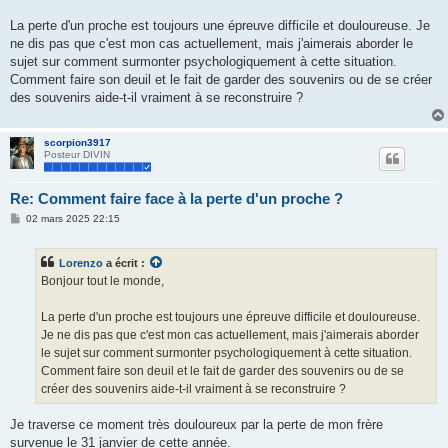
a
g
La perte d'un proche est toujours une épreuve difficile et douloureuse. Je
e
ne dis pas que c'est mon cas actuellement, mais j'aimerais aborder le
sujet sur comment surmonter psychologiquement à cette situation.
Comment faire son deuil et le fait de garder des souvenirs ou de se créer
des souvenirs aide-t-il vraiment à se reconstruire ?
scorpion3917
Posteur DIVIN
Re: Comment faire face à la perte d'un proche ?
M
02 mars 2025 22:15
e
s
s
Lorenzo
a écrit :
a
g
Bonjour tout le monde,
e
La perte d'un proche est toujours une épreuve difficile et douloureuse.
Je ne dis pas que c'est mon cas actuellement, mais j'aimerais aborder
le sujet sur comment surmonter psychologiquement à cette situation.
Comment faire son deuil et le fait de garder des souvenirs ou de se
créer des souvenirs aide-t-il vraiment à se reconstruire ?
Je traverse ce moment très douloureux par la perte de mon frère
survenue le 31 janvier de cette année.