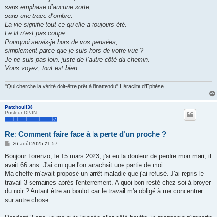
sans emphase d’aucune sorte,
sans une trace d’ombre.
La vie signifie tout ce qu’elle a toujours été.
Le fil n’est pas coupé.
Pourquoi serais-je hors de vos pensées,
simplement parce que je suis hors de votre vue ?
Je ne suis pas loin, juste de l’autre côté du chemin.
Vous voyez, tout est bien.
"Qui cherche la vérité doit-être prêt à l'inattendu" Héraclite d'Ephèse.
Patchouli38
Posteur DIVIN
Re: Comment faire face à la perte d'un proche ?
M
26 août 2025 21:57
e
s
Bonjour Lorenzo, le 15 mars 2023, j'ai eu la douleur de perdre mon mari, il
s
avait 66 ans. J'ai cru que l'on arrachait une partie de moi.
a
g
Ma cheffe m'avait proposé un arrêt-maladie que j'ai refusé. J'ai repris le
e
travail 3 semaines après l'enterrement. A quoi bon resté chez soi à broyer
du noir ? Autant être au boulot car le travail m'a obligé à me concentrer
sur autre chose.