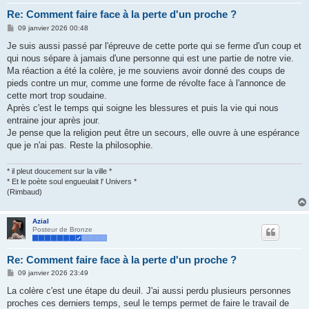
Re: Comment faire face à la perte d'un proche ?
M
09 janvier 2026 00:48
e
s
Je suis aussi passé par l'épreuve de cette porte qui se ferme d'un coup et
s
qui nous sépare à jamais d'une personne qui est une partie de notre vie.
a
g
Ma réaction a été la colère, je me souviens avoir donné des coups de
e
pieds contre un mur, comme une forme de révolte face à l'annonce de
cette mort trop soudaine.
Après c'est le temps qui soigne les blessures et puis la vie qui nous
entraine jour après jour.
Je pense que la religion peut être un secours, elle ouvre à une espérance
que je n'ai pas. Reste la philosophie.
* il pleut doucement sur la ville *
* Et le poète soul engueulait l' Univers *
(Rimbaud)
Azial
Posteur de Bronze
Re: Comment faire face à la perte d'un proche ?
M
09 janvier 2026 23:49
e
s
La colère c'est une étape du deuil. J'ai aussi perdu plusieurs personnes
s
proches ces derniers temps, seul le temps permet de faire le travail de
a