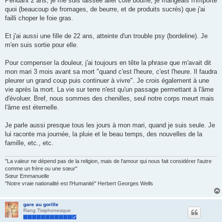
Pendant 2 ans, je me suis laissée aller côté bouffe, je mangeais n'importe
quoi (beaucoup de fromages, de beurre, et de produits sucrés) que j'ai
failli choper le foie gras.
Et j'ai aussi une fille de 22 ans, atteinte d'un trouble psy (bordeline). Je
m'en suis sortie pour elle.
Pour compenser la douleur, j'ai toujours en tête la phrase que m'avait dit
mon mari 3 mois avant sa mort "quand c'est l'heure, c'est l'heure. Il faudra
pleurer un grand coup puis continuer à vivre". Je crois également à une
vie après la mort. La vie sur terre n'est qu'un passage permettant à l'âme
d'évoluer. Bref, nous sommes des chenilles, seul notre corps meurt mais
l'âme est éternelle.
Je parle aussi presque tous les jours à mon mari, quand je suis seule. Je
lui raconte ma journée, la pluie et le beau temps, des nouvelles de la
famille, etc., etc.
"La valeur ne dépend pas de la religion, mais de l'amour qui nous fait considérer l'autre
comme un frère ou une sœur"
Sœur Emmanuelle
"Notre vraie nationalité est l'Humanité" Herbert Georges Wells
gare au gorille
Rang Tisiphonesque