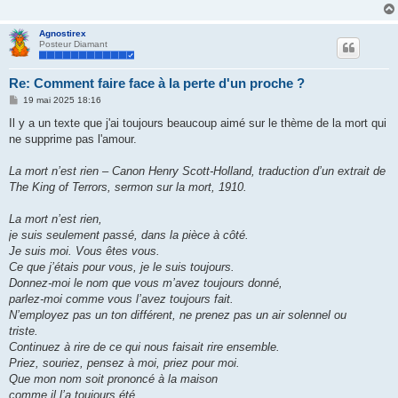
Agnostirex
Posteur Diamant
Re: Comment faire face à la perte d'un proche ?
M
19 mai 2025 18:16
e
s
Il y a un texte que j'ai toujours beaucoup aimé sur le thème de la mort qui
s
ne supprime pas l'amour.
a
g
e
La mort n’est rien – Canon Henry Scott-Holland, traduction d’un extrait de
The King of Terrors, sermon sur la mort, 1910.
La mort n’est rien,
je suis seulement passé, dans la pièce à côté.
Je suis moi. Vous êtes vous.
Ce que j’étais pour vous, je le suis toujours.
Donnez-moi le nom que vous m’avez toujours donné,
parlez-moi comme vous l’avez toujours fait.
N’employez pas un ton différent, ne prenez pas un air solennel ou
triste.
Continuez à rire de ce qui nous faisait rire ensemble.
Priez, souriez, pensez à moi, priez pour moi.
Que mon nom soit prononcé à la maison
comme il l’a toujours été,