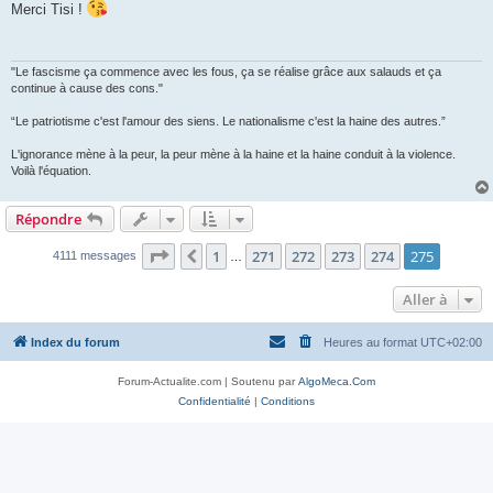
s
Merci Tisi !
s
a
g
e
"Le fascisme ça commence avec les fous, ça se réalise grâce aux salauds et ça
continue à cause des cons."
“Le patriotisme c'est l'amour des siens. Le nationalisme c'est la haine des autres.”
L'ignorance mène à la peur, la peur mène à la haine et la haine conduit à la violence.
Voilà l'équation.
Répondre
Page
275
sur
275
1
271
272
273
274
275
Précédente
4111 messages
…
Aller à
Index du forum
Heures au format
UTC+02:00
Forum-Actualite.com | Soutenu par
AlgoMeca.Com
Confidentialité
|
Conditions