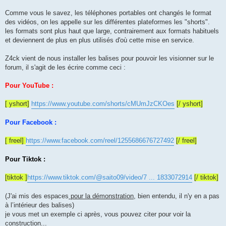
a
g
Comme vous le savez, les téléphones portables ont changés le format
e
des vidéos, on les appelle sur les différentes plateformes les "shorts".
les formats sont plus haut que large, contrairement aux formats habituels
et deviennent de plus en plus utilisés d'où cette mise en service.
Z4ck vient de nous installer les balises pour pouvoir les visionner sur le
forum, il s'agit de les écrire comme ceci :
Pour YouTube :
[ yshort]
https://www.youtube.com/shorts/cMUmJzCKOes
[/ yshort]
Pour Facebook :
[ freel]
https://www.facebook.com/reel/1255686676727492
[/ freel]
Pour Tiktok :
[tiktok ]
https://www.tiktok.com/@saito09/video/7 ... 1833072914
[/ tiktok]
(J'ai mis des espaces
pour la démonstration
, bien entendu, il n'y en a pas
à l’intérieur des balises)
je vous met un exemple ci après, vous pouvez citer pour voir la
construction...