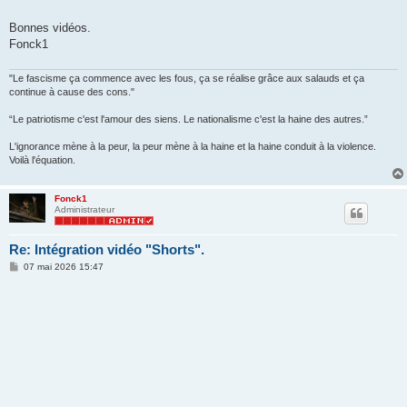
Bonnes vidéos.
Fonck1
"Le fascisme ça commence avec les fous, ça se réalise grâce aux salauds et ça
continue à cause des cons."
“Le patriotisme c'est l'amour des siens. Le nationalisme c'est la haine des autres.”
L'ignorance mène à la peur, la peur mène à la haine et la haine conduit à la violence.
Voilà l'équation.
Fonck1
Administrateur
Re: Intégration vidéo "Shorts".
M
07 mai 2026 15:47
e
s
s
a
g
e