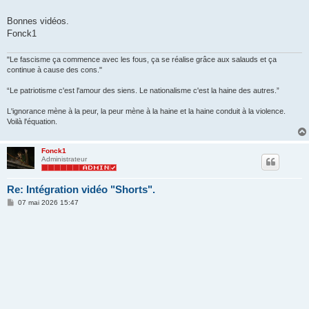
Bonnes vidéos.
Fonck1
"Le fascisme ça commence avec les fous, ça se réalise grâce aux salauds et ça
continue à cause des cons."
“Le patriotisme c'est l'amour des siens. Le nationalisme c'est la haine des autres.”
L'ignorance mène à la peur, la peur mène à la haine et la haine conduit à la violence.
Voilà l'équation.
Fonck1
Administrateur
Re: Intégration vidéo "Shorts".
M
07 mai 2026 15:47
e
s
s
a
g
e