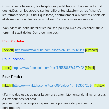
a
g
Comme vous le savez, les téléphones portables ont changés le format
e
des vidéos, on les appelle sur les différentes plateformes les "shorts".
les formats sont plus haut que large, contrairement aux formats habituels
et deviennent de plus en plus utilisés d'où cette mise en service.
Z4ck vient de nous installer les balises pour pouvoir les visionner sur le
forum, il s'agit de les écrire comme ceci :
Pour YouTube :
[ yshort]
https://www.youtube.com/shorts/cMUmJzCKOes
[/ yshort]
Pour Facebook :
[ freel]
https://www.facebook.com/reel/1255686676727492
[/ freel]
Pour Tiktok :
[tiktok ]
https://www.tiktok.com/@saito09/video/7 ... 1833072914
[/ tiktok]
(J'ai mis des espaces
pour la démonstration
, bien entendu, il n'y en a pas
à l’intérieur des balises)
je vous met un exemple ci après, vous pouvez citer pour voir la
construction...