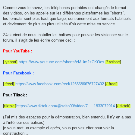
a
g
Comme vous le savez, les téléphones portables ont changés le format
e
des vidéos, on les appelle sur les différentes plateformes les "shorts".
les formats sont plus haut que large, contrairement aux formats habituels
et deviennent de plus en plus utilisés d'où cette mise en service.
Z4ck vient de nous installer les balises pour pouvoir les visionner sur le
forum, il s'agit de les écrire comme ceci :
Pour YouTube :
[ yshort]
https://www.youtube.com/shorts/cMUmJzCKOes
[/ yshort]
Pour Facebook :
[ freel]
https://www.facebook.com/reel/1255686676727492
[/ freel]
Pour Tiktok :
[tiktok ]
https://www.tiktok.com/@saito09/video/7 ... 1833072914
[/ tiktok]
(J'ai mis des espaces
pour la démonstration
, bien entendu, il n'y en a pas
à l’intérieur des balises)
je vous met un exemple ci après, vous pouvez citer pour voir la
construction...