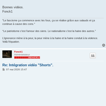
Bonnes vidéos.
Fonck1
"Le fascisme ça commence avec les fous, ça se réalise grâce aux salauds et ça
continue à cause des cons."
“Le patriotisme c'est l'amour des siens. Le nationalisme c'est la haine des autres.”
L'ignorance mène à la peur, la peur mène à la haine et la haine conduit à la violence.
Voilà l'équation.
Fonck1
Administrateur
Re: Intégration vidéo "Shorts".
M
07 mai 2026 15:47
e
s
s
a
g
e