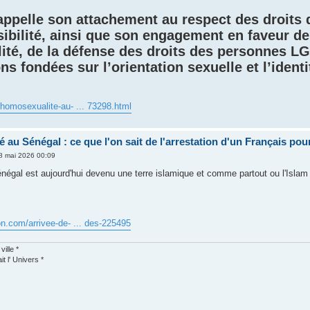
appelle son attachement au respect des droits 
isibilité, ainsi que son engagement en faveur de
ité, de la défense des droits des personnes LGB
ns fondées sur l’orientation sexuelle et l’ident
/homosexualite-au- ... 73298.html
 au Sénégal : ce que l'on sait de l'arrestation d'un Français pou
8 mai 2026 00:09
énégal est aujourd'hui devenu une terre islamique et comme partout ou l'Isla
on.com/arrivee-de- ... des-225495
ville *
it l' Univers *