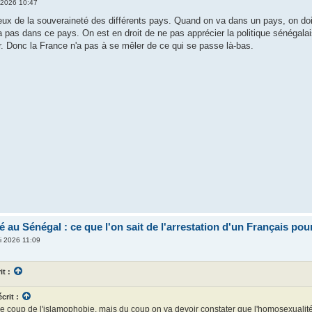
 2026 10:47
eux de la souveraineté des différents pays. Quand on va dans un pays, on doi
a pas dans ce pays. On est en droit de ne pas apprécier la politique sénégala
ter. Donc la France n'a pas à se mêler de ce qui se passe là-bas.
 au Sénégal : ce que l'on sait de l'arrestation d'un Français pou
i 2026 11:09
it :
crit :
e coup de l'islamophobie, mais du coup on va devoir constater que l'homosexualité e