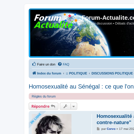
Forum-Actualite.c
Forum de discussion • Débats d'actua
Faire un don
FAQ
Index du forum
:: POLITIQUE
DISCUSSIONS POLITIQUE 
Homosexualité au Sénégal : ce que l'on 
Règles du forum
Répondre
Homosexualité a
contre-nature"
M
par
Corvo
»
17 mai 20
e