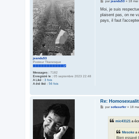
M
par
jeandu53
»
18 mai
e
s
Moi, je suis respectu
s
plaisent pas, on ne v
a
g
pays, il faut l'accep
e
jeandu53
Posteur Titanesque
Messages :
7182
Enregistré le :
05 septembre 2023 22:48
A Liké :
3 fois
A été liké :
56 fois
Re: Homosexualité
M
par
sofasurfer
»
18 ma
e
s
s
mic43121
a écr
a
g
e
Mesoke
a é
Bien essayé l