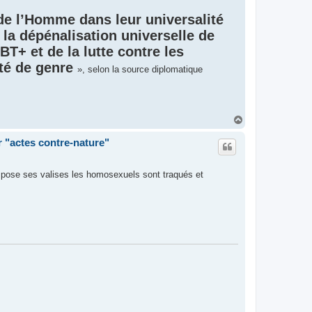
de l’Homme dans leur universalité
 la dépénalisation universelle de
T+ et de la lutte contre les
ité de genre
», selon la source diplomatique
H
a
u
r "actes contre-nature"
t
m pose ses valises les homosexuels sont traqués et