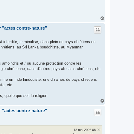
H
a
u
r "actes contre-nature"
t
 interdite, criminalisé, dans plein de pays chrétiens en
 chrétiens, au Sri Lanka bouddhiste, au Myanmar
 amoindris et / ou aucune protection contre les
ie chrétienne, dans d'autres pays africains chrétiens, etc
omme en Inde hindouiste, une dizaines de pays chrétiens
te, etc.
 quelle que soit la religion.
H
a
u
r "actes contre-nature"
t
18 mai 2026 08:29