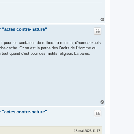
H
a
u
r "actes contre-nature"
t
out pour les centaines de milliers, à minima, d'homosexuels
ache-cache. Or on est la patrie des Droits de l'Homme ou
rtout quand c'est pour des motifs religieux barbares.
H
a
u
r "actes contre-nature"
t
18 mai 2026 11:17