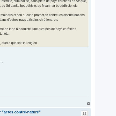
nterdite, criminalisé, dans plein de pays chrétiens en Afrique,
s, au Sri Lanka bouddhiste, au Myanmar bouddhiste, etc.
moindris et / ou aucune protection contre les discriminations
ns d'autres pays africains chrétiens, etc
me en Inde hindouiste, une dizaines de pays chrétiens
e, etc.
quelle que soit la religion.
n .
H
a
u
r "actes contre-nature"
t