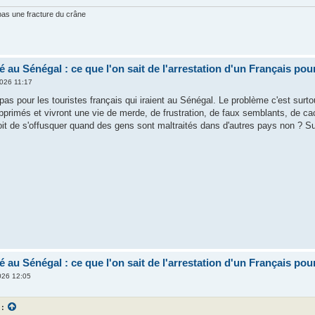
 pas une fracture du crâne
 au Sénégal : ce que l'on sait de l'arrestation d'un Français pou
026 11:17
pas pour les touristes français qui iraient au Sénégal. Le problème c'est surt
pprimés et vivront une vie de merde, de frustration, de faux semblants, de c
oit de s'offusquer quand des gens sont maltraités dans d'autres pays non ? Su
 au Sénégal : ce que l'on sait de l'arrestation d'un Français pou
026 12:05
 :