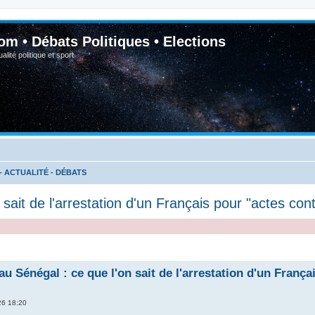
om • Débats Politiques • Elections
lité politique et sport
- ACTUALITÉ - DÉBATS
sait de l'arrestation d'un Français pour "actes con
u Sénégal : ce que l'on sait de l'arrestation d'un França
26 18:20