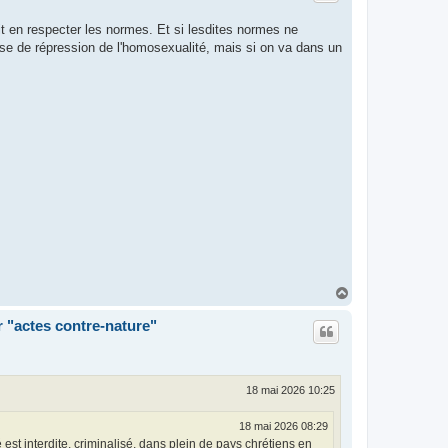
t en respecter les normes. Et si lesdites normes ne
ise de répression de l'homosexualité, mais si on va dans un
H
a
u
r "actes contre-nature"
t
18 mai 2026 10:25
18 mai 2026 08:29
st interdite, criminalisé, dans plein de pays chrétiens en