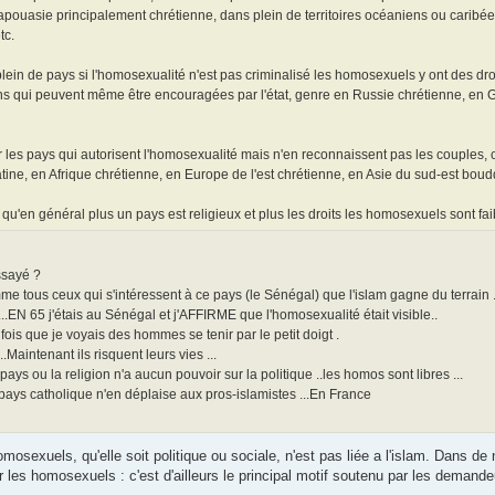
apouasie principalement chrétienne, dans plein de territoires océaniens ou carib
tc.
lein de pays si l'homosexualité n'est pas criminalisé les homosexuels y ont des droi
ns qui peuvent même être encouragées par l'état, genre en Russie chrétienne, en Gé
les pays qui autorisent l'homosexualité mais n'en reconnaissent pas les couples,
tine, en Afrique chrétienne, en Europe de l'est chrétienne, en Asie du sud-est boudd
u'en général plus un pays est religieux et plus les droits les homosexuels sont faibl
ssayé ?
e tous ceux qui s'intéressent à ce pays (le Sénégal) que l'islam gagne du terrain 
...EN 65 j'étais au Sénégal et j'AFFIRME que l'homosexualité était visible..
fois que je voyais des hommes se tenir par le petit doigt .
.Maintenant ils risquent leurs vies ...
ays ou la religion n'a aucun pouvoir sur la politique ..les homos sont libres ...
pays catholique n'en déplaise aux pros-islamistes ...En France
mosexuels, qu'elle soit politique ou sociale, n'est pas liée a l'islam. Dans 
 les homosexuels : c'est d'ailleurs le principal motif soutenu par les demandeu