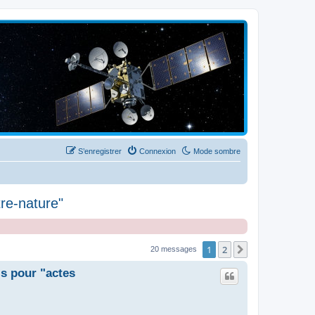
S’enregistrer
Connexion
Mode sombre
tre-nature"
1
2
Suivante
20 messages
is pour "actes