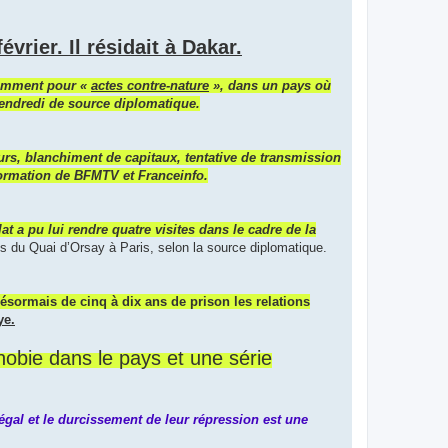
vrier. Il résidait à Dakar.
otamment pour «
actes contre-nature
», dans un pays où
vendredi de source diplomatique.
eurs, blanchiment de capitaux, tentative de transmission
nformation de BFMTV et Franceinfo.
t a pu lui rendre quatre visites dans le cadre de la
 du Quai d’Orsay à Paris, selon la source diplomatique.
sormais de cinq à dix ans de prison les relations
ye.
obie dans le pays et une série
al et le durcissement de leur répression est une