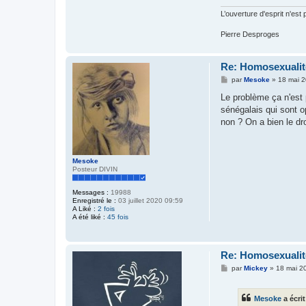
L’ouverture d'esprit n'est
Pierre Desproges
Re: Homosexualité
M
par
Mesoke
»
18 mai 2
e
s
Le problème ça n'est 
s
sénégalais qui sont o
a
g
non ? On a bien le dr
e
Mesoke
Posteur DIVIN
Messages :
19988
Enregistré le :
03 juillet 2020 09:59
A Liké :
2 fois
A été liké :
45 fois
Re: Homosexualité
M
par
Mickey
»
18 mai 2
e
s
s
Mesoke
a écrit
a