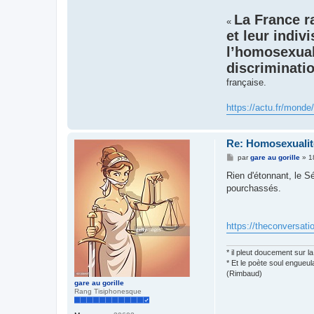
La France r
«
et leur indiv
l’homosexual
discriminatio
française.
https://actu.fr/monde
Re: Homosexualité
M
par
gare au gorille
»
1
e
s
Rien d'étonnant, le S
s
pourchassés.
a
g
e
https://theconversati
* il pleut doucement sur la 
* Et le poète soul engueula
(Rimbaud)
gare au gorille
Rang Tisiphonesque