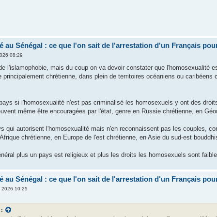
 au Sénégal : ce que l'on sait de l'arrestation d'un Français pou
2026 08:29
e l'islamophobie, mais du coup on va devoir constater que l'homosexualité est
 principalement chrétienne, dans plein de territoires océaniens ou caribéens
pays si l'homosexualité n'est pas criminalisé les homosexuels y ont des droits
euvent même être encouragées par l'état, genre en Russie chrétienne, en Géorg
s qui autorisent l'homosexualité mais n'en reconnaissent pas les couples, c
 Afrique chrétienne, en Europe de l'est chrétienne, en Asie du sud-est bouddhis
ral plus un pays est religieux et plus les droits les homosexuels sont faibles,
 au Sénégal : ce que l'on sait de l'arrestation d'un Français pou
 2026 10:25
 :