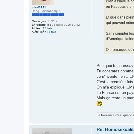
g
Bien essayé le co
e
en Papouasie pri
mic43121
Rang Tisiphonesque
Et que dans plein
Messages :
37237
qui peuvent même 
Enregistré le :
23 mars 2016 19:42
A Liké :
13 fois
A été liké :
11 fois
Sans compter les
d'Amérique latine
On remarque qu'en
Pourquoi tu as essay
Tu constates comme to
Je n'invente rien ...E
C'est la première fois
On m'a expliqué ...Mai
La France est un pays 
Mais ça reste un pays
La tolérance c'est quand 
Re: Homosexualité