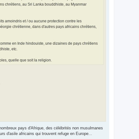
éens chrétiens, au Sri Lanka bouddhiste, au Myanmar
ts amoindris et / ou aucune protection contre les
orgie chrétienne, dans d'autres pays africains chrétiens,
 comme en Inde hindouiste, une dizaines de pays chrétiens
histe, etc.
es, quelle que soit la religion.
.
de nombreux pays d'Afrique, des célébrités non musulmanes
rs d'asile africains qui trouvent refuge en Europe...