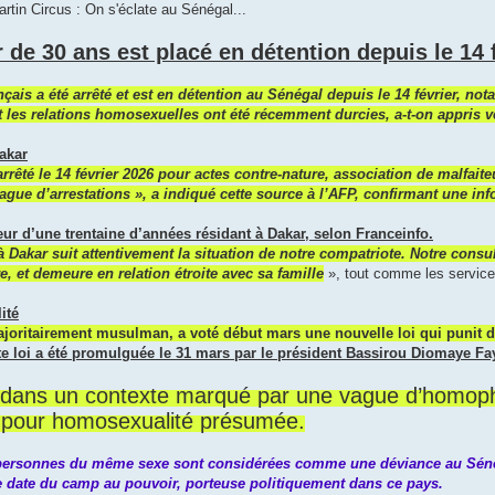
tin Circus : On s'éclate au Sénégal...
 de 30 ans est placé en détention depuis le 14 fé
nçais a été arrêté et est en détention au Sénégal depuis le 14 février, n
t les relations homosexuelles ont été récemment durcies, a-t-on appris 
akar
arrêté le 14 février 2026 pour actes contre-nature, association de malfait
ague d’arrestations », a indiqué cette source à l’AFP, confirmant une i
ieur d’une trentaine d’années résidant à Dakar, selon Franceinfo.
Dakar suit attentivement la situation de notre compatriote. Notre consula
e, et demeure en relation étroite avec sa famille
», tout comme les services
ité
joritairement musulman, a voté début mars une nouvelle loi qui punit dé
te loi a été promulguée le 31 mars par le président Bassirou Diomaye Fa
nt dans un contexte marqué par une vague d’homoph
s pour homosexualité présumée.
 personnes du même sexe sont considérées comme une déviance au Sénég
date du camp au pouvoir, porteuse politiquement dans ce pays.