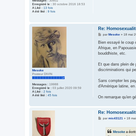
Messages :
30602
Enregistré le :
30 octobre 2016 18:53
A Liké :
13 fois
A été liké :
9 fois
Re: Homosexualité
M
par
Mesoke
»
18 mai 
e
s
Bien essayé le coup d
s
Afrique, en Papouasie
a
g
bouddhiste, etc.
e
Et que dans plein de 
discriminations qui p
Mesoke
Posteur DIVIN
Sans compter les pay
Messages :
19988
d'Amérique latine, en
Enregistré le :
03 juillet 2020 09:59
A Liké :
2 fois
A été liké :
45 fois
On remarque qu'en géné
Re: Homosexualité
M
par
mic43121
»
18 mai
e
s
s
Mesoke
a écrit
a