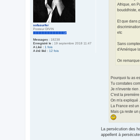
Afrique, en P
bouddhiste, e
Et que dans p
sofasurfer
discriminatio
Posteur DIVIN
etc
Messages :
18238
Enregistré le :
19 septembre 2018 11:47
Sans compter 
A Liké :
1 fois
d'Amérique la
A été liké :
12 fois
On remarque q
Pourquoi tu as e
Tu constates comm
Je n'invente rien 
C'est la première 
On m'a expliqué ..
La France est un p
Mais ça reste un 
La persécution des ho
appellent à persécuter