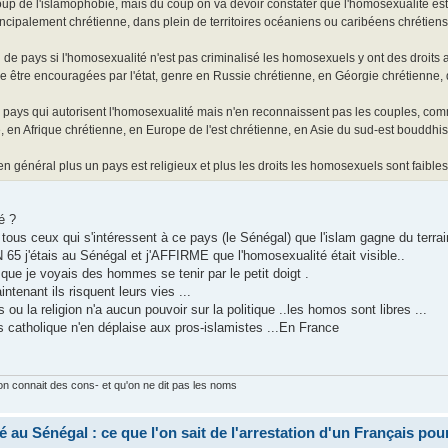
up de l'islamophobie, mais du coup on va devoir constater que l'homosexualité est i
ncipalement chrétienne, dans plein de territoires océaniens ou caribéens chrétien
 de pays si l'homosexualité n'est pas criminalisé les homosexuels y ont des droits a
être encouragées par l'état, genre en Russie chrétienne, en Géorgie chrétienne, da
 pays qui autorisent l'homosexualité mais n'en reconnaissent pas les couples, com
, en Afrique chrétienne, en Europe de l'est chrétienne, en Asie du sud-est bouddhist
 général plus un pays est religieux et plus les droits les homosexuels sont faibles, 
é ?
us ceux qui s'intéressent à ce pays (le Sénégal) que l'islam gagne du terrai
N 65 j'étais au Sénégal et j'AFFIRME que l'homosexualité était visible..
 que je voyais des hommes se tenir par le petit doigt .
ntenant ils risquent leurs vies ...
ou la religion n'a aucun pouvoir sur la politique ..les homos sont libres ...
 catholique n'en déplaise aux pros-islamistes ...En France
on connait des cons- et qu'on ne dit pas les noms
 au Sénégal : ce que l'on sait de l'arrestation d'un Français pou