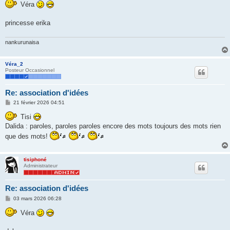
s
Véra
s
a
g
princesse erika
e
nankurunaisa
Véra_2
Posteur Occasionnel
Re: association d'idées
M
21 février 2026 04:51
e
s
Tisi
s
Dalida : paroles, paroles paroles encore des mots toujours des mots rien
a
g
que des mots!
e
tisiphoné
Administrateur
Re: association d'idées
M
03 mars 2026 06:28
e
s
Véra
s
a
g