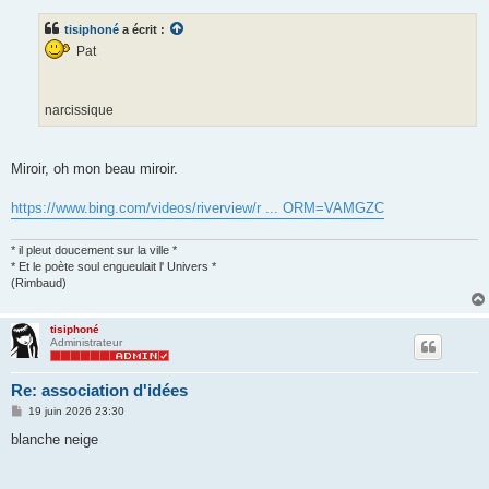
s
s
tisiphoné
a écrit :
a
g
Pat
e
narcissique
Miroir, oh mon beau miroir.
https://www.bing.com/videos/riverview/r ... ORM=VAMGZC
* il pleut doucement sur la ville *
* Et le poète soul engueulait l' Univers *
(Rimbaud)
tisiphoné
Administrateur
Re: association d'idées
M
19 juin 2026 23:30
e
s
blanche neige
s
a
g
e