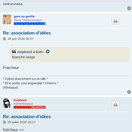
nankurunaisa
gare au gorille
Rang Tisiphonesque
Re: association d'idées
M
28 juin 2026 00:57
e
s
s
tisiphoné
a écrit :
a
g
blanche neige
e
Fraicheur
* il pleut doucement sur la ville *
* Et le poète soul engueulait l' Univers *
(Rimbaud)
tisiphoné
Administrateur
Re: association d'idées
M
05 juillet 2026 18:17
e
s
fraîcheur =>