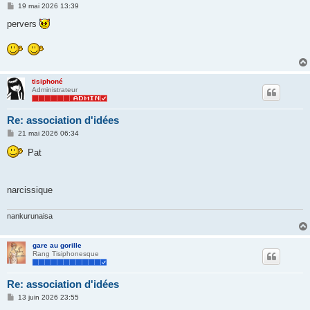
M
19 mai 2026 13:39
e
s
pervers
s
a
g
e
tisiphoné
Administrateur
Re: association d'idées
M
21 mai 2026 06:34
e
s
Pat
s
a
g
e
narcissique
nankurunaisa
gare au gorille
Rang Tisiphonesque
Re: association d'idées
M
13 juin 2026 23:55
e