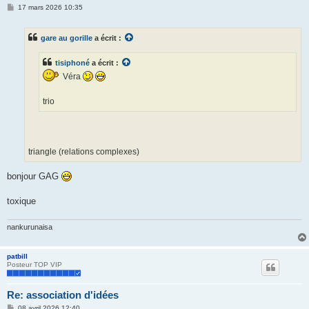
M
17 mars 2026 10:35
e
s
s
gare au gorille
a écrit :
a
g
e
tisiphoné
a écrit :
Véra
trio
triangle (relations complexes)
bonjour GAG
toxique
nankurunaisa
patbill
Posteur TOP VIP
Re: association d'idées
M
08 avril 2026 12:40