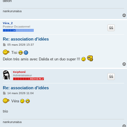
delon
e
nankurunaisa
Véra_2
Posteur Occasionnel
Re: association d'idées
M
05 mars 2026 15:37
e
s
Tisi
s
a
Delon très amis avec Dalida et un duo super !!!
g
e
tisiphoné
Administrateur
Re: association d'idées
M
14 mars 2026 11:04
e
s
Véra
s
a
g
trio
e
nankurunaisa