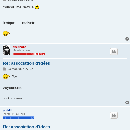
e
s
coucou me revoilà
s
a
g
e
toxique .... malsain
tisiphoné
Administrateur
Re: association d'idées
M
04 mai 2026 22:02
e
s
Pat
s
a
g
voyeurisme
e
nankurunaisa
patbill
Posteur TOP VIP
Re: association d'idées