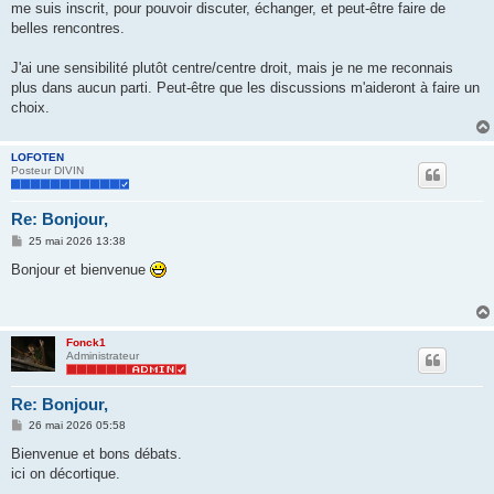
me suis inscrit, pour pouvoir discuter, échanger, et peut-être faire de
a
g
belles rencontres.
e
J'ai une sensibilité plutôt centre/centre droit, mais je ne me reconnais
plus dans aucun parti. Peut-être que les discussions m'aideront à faire un
choix.
LOFOTEN
Posteur DIVIN
Re: Bonjour,
M
25 mai 2026 13:38
e
s
Bonjour et bienvenue
s
a
g
e
Fonck1
Administrateur
Re: Bonjour,
M
26 mai 2026 05:58
e
s
Bienvenue et bons débats.
s
ici on décortique.
a
g