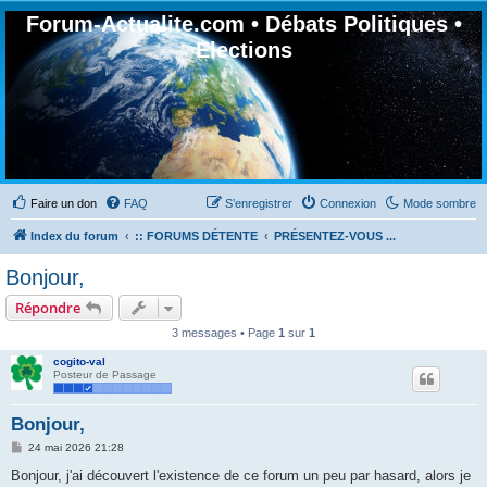
Forum-Actualite.com • Débats Politiques •
Elections
Faire un don
FAQ
S’enregistrer
Connexion
Mode sombre
Index du forum
:: FORUMS DÉTENTE
PRÉSENTEZ-VOUS ...
Bonjour,
Répondre
3 messages • Page
1
sur
1
cogito-val
Posteur de Passage
Bonjour,
M
24 mai 2026 21:28
e
s
Bonjour, j'ai découvert l'existence de ce forum un peu par hasard, alors je
s