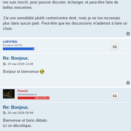
me suis inscrit, pour pouvoir discuter, échanger, et peut-être faire de
a
g
belles rencontres.
e
J'ai une sensibilité plutôt centre/centre droit, mais je ne me reconnais
plus dans aucun parti. Peut-être que les discussions m'aideront à faire un
choix.
LOFOTEN
Posteur DIVIN
Re: Bonjour,
M
25 mai 2026 13:38
e
s
Bonjour et bienvenue
s
a
g
e
Fonck1
Administrateur
Re: Bonjour,
M
26 mai 2026 05:58
e
s
Bienvenue et bons débats.
s
ici on décortique.
a
g