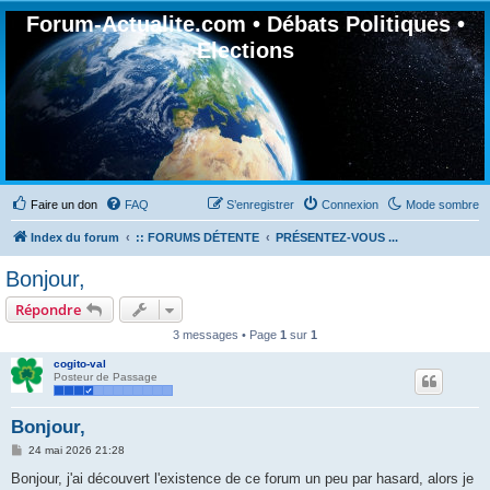
Forum-Actualite.com • Débats Politiques •
Elections
Faire un don
FAQ
S’enregistrer
Connexion
Mode sombre
Index du forum
:: FORUMS DÉTENTE
PRÉSENTEZ-VOUS ...
Bonjour,
Répondre
3 messages • Page
1
sur
1
cogito-val
Posteur de Passage
Bonjour,
M
24 mai 2026 21:28
e
s
Bonjour, j'ai découvert l'existence de ce forum un peu par hasard, alors je
s