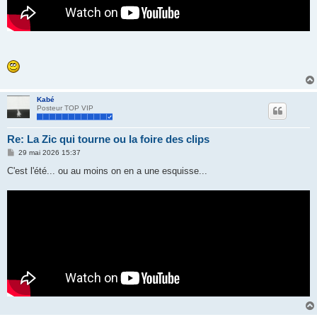
Kabé
Posteur TOP VIP
Re: La Zic qui tourne ou la foire des clips
M
29 mai 2026 15:37
e
s
C'est l'été... ou au moins on en a une esquisse...
s
a
g
e