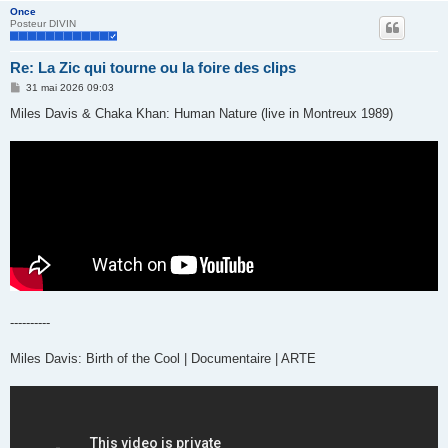
Once
Posteur DIVIN
Re: La Zic qui tourne ou la foire des clips
M
31 mai 2026 09:03
e
s
Miles Davis & Chaka Khan: Human Nature (live in Montreux 1989)
s
a
g
e
----------
Miles Davis: Birth of the Cool | Documentaire | ARTE