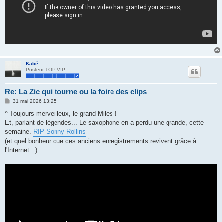
Kabé
Posteur TOP VIP
Re: La Zic qui tourne ou la foire des clips
M
31 mai 2026 13:25
e
s
^ Toujours merveilleux, le grand Miles !
s
Et, parlant de légendes... Le saxophone en a perdu une grande, cette
a
g
semaine.
RIP Sonny Rollins
e
(et quel bonheur que ces anciens enregistrements revivent grâce à
l'Internet...)