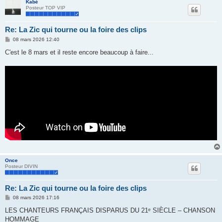
Kabé
Posteur TOP VIP
Re: La Zic qui tourne ou la foire des clips
M
08 mars 2026 12:40
e
s
C'est le 8 mars et il reste encore beaucoup à faire...
s
a
g
e
Once
Posteur DIVIN
Re: La Zic qui tourne ou la foire des clips
M
08 mars 2026 17:16
e
s
LES CHANTEURS FRANÇAIS DISPARUS DU 21ᵉ SIÈCLE – CHANSON
s
HOMMAGE
a