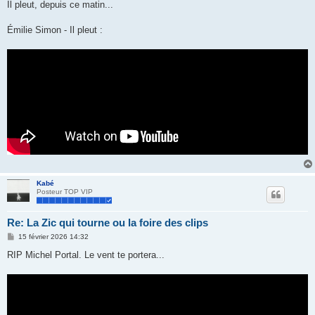
s
Il pleut, depuis ce matin...
s
a
g
Émilie Simon - Il pleut :
e
Kabé
Posteur TOP VIP
Re: La Zic qui tourne ou la foire des clips
M
15 février 2026 14:32
e
s
RIP Michel Portal. Le vent te portera...
s
a
g
e