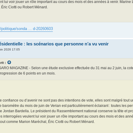
nt lui voir jouer un rôle important au cours des mois et des années à venir. Mari
 Éric Ciotti ou Robert Ménard.
r/politique/sonda ... d-20260603
identielle : les scénarios que personne n’a vu venir
uin 2026 17:05
rit :
 MAGAZINE - Selon une étude exclusive effectuée du 31 mai au 2 juin, la cote
progression de 6 points en un mois.
de confiance ou d’avenir ne sont pas des intentions de vote, elles sont malgré tout u
le baromètre du mois de juin de Verian est particulièrement éclairant : toutes les pe
de Jordan Bardella. Le président du Rassemblement national conserve la tête et pr
 interrogées veulent lui voir jouer un rôle important au cours des mois et des an
tout comme Marion Maréchal, Éric Ciotti ou Robert Ménard.