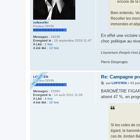
encore de la 
Bien entendu. Vou
Recoller les morc
sofasurfer
immondes et abje
Posteur DIVIN
En effet une victoire
Messages :
18238
choc politique au niv
Enregistré le :
19 septembre 2018 11:47
A Liké :
1 fois
A été liké :
12 fois
L’ouverture d'esprit n'est
Pierre Desproges
Re: Campagne prés
LOFOTEN
Posteur DIVIN
M
par
LOFOTEN
»
03 jui
e
s
BAROMÈTRE FIGARO MA
Messages :
15360
s
Enregistré le :
14 août 2011 11:09
atteint 47 %, en prog
a
A Liké :
4 fois
g
A été liké :
10 fois
e
Si les cotes de c
égard, le baromèt
cas de Jordan Ba