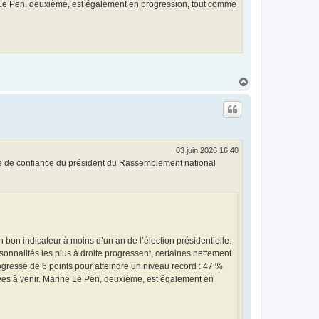
ne Le Pen, deuxième, est également en progression, tout comme
H
a
u
t
03 juin 2026 16:40
 de confiance du président du Rassemblement national
n bon indicateur à moins d’un an de l’élection présidentielle.
rsonnalités les plus à droite progressent, certaines nettement.
ogresse de 6 points pour atteindre un niveau record : 47 %
nées à venir. Marine Le Pen, deuxième, est également en