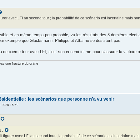
gurer avec LFI au second tour ; la probabilité de ce scénario est incertaine mais 
sible et en même temps peu probable, vu les résultats des 3 dernières élection
par exemple que Glucksmann, Philippe et Attal ne se désistent pas.
au deuxième tour avec LFI, c'est son ennemi intime pour s'assurer la victoire à
 pas une fracture du crâne
identielle : les scénarios que personne n’a vu venir
in 2026 15:59
t :
t figurer avec LFI au second tour ; la probabilité de ce scénario est incertaine ma