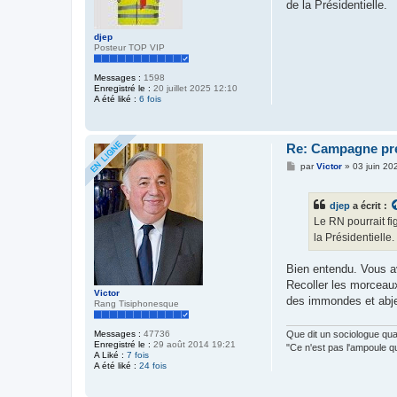
de la Présidentielle.
a
g
e
djep
Posteur TOP VIP
Messages :
1598
Enregistré le :
20 juillet 2025 12:10
A été liké :
6 fois
Re: Campagne prés
M
par
Victor
»
03 juin 20
e
s
s
djep
a écrit :
a
g
Le RN pourrait fi
e
la Présidentielle.
Bien entendu. Vous av
Recoller les morceaux 
Victor
des immondes et abje
Rang Tisiphonesque
Que dit un sociologue q
Messages :
47736
Enregistré le :
29 août 2014 19:21
"Ce n'est pas l'ampoule q
A Liké :
7 fois
A été liké :
24 fois