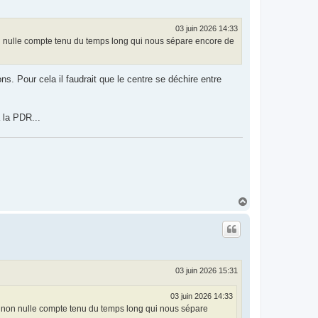
03 juin 2026 14:33
non nulle compte tenu du temps long qui nous sépare encore de
s. Pour cela il faudrait que le centre se déchire entre
 la PDR...
H
a
u
t
03 juin 2026 15:31
03 juin 2026 14:33
is non nulle compte tenu du temps long qui nous sépare