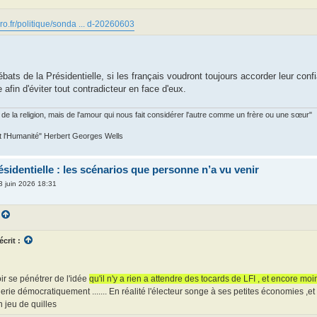
aro.fr/politique/sonda ... d-20260603
ébats de la Présidentielle, si les français voudront toujours accorder leur co
afin d'éviter tout contradicteur en face d'eux.
de la religion, mais de l'amour qui nous fait considérer l'autre comme un frère ou une sœur"
est l'Humanité" Herbert Georges Wells
identielle : les scénarios que personne n’a vu venir
3 juin 2026 18:31
écrit :
loir se pénétrer de l'idée
qu'il n'y a rien a attendre des tocards de LFI , et encore m
erie démocratiquement ....... En réalité l'électeur songe à ses petites économies ,e
 jeu de quilles