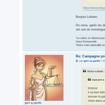
https://www.lefig
Bonjour Lofoten,
On verra, après les d
ont usé du monologue 
"La valeur ne dépend pas 
Sœur Emmanuelle
"Notre vraie nationalité 
Re: Campagne prés
M
par
gare au gorille
»
0
e
s
s
Victor
a écrit :
a
g
e
lepicard
a 
bonjour
il va bien fal
amuser la gal
chien dans un
gare au gorille