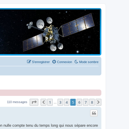
S’enregistrer
Connexion
Mode sombre
Page
5
sur
8
1
3
4
5
6
7
8
Précédente
Suivante
110 messages
…
 non nulle compte tenu du temps long qui nous sépare encore