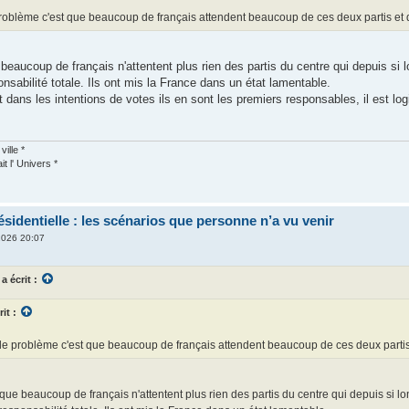
roblème c'est que beaucoup de français attendent beaucoup de ces deux partis et d
beaucoup de français n'attentent plus rien des partis du centre qui depuis si 
nsabilité totale. Ils ont mis la France dans un état lamentable.
t dans les intentions de votes ils en sont les premiers responsables, il est l
ville *
it l' Univers *
identielle : les scénarios que personne n’a vu venir
2026 20:07
a écrit :
rit :
le problème c'est que beaucoup de français attendent beaucoup de ces deux partis e
que beaucoup de français n'attentent plus rien des partis du centre qui depuis si l