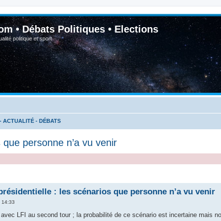
om • Débats Politiques • Elections
lité politique et sport
- ACTUALITÉ - DÉBATS
s que personne n’a vu venir
ésidentielle : les scénarios que personne n’a vu venir
6 14:33
r avec LFI au second tour ; la probabilité de ce scénario est incertaine mais