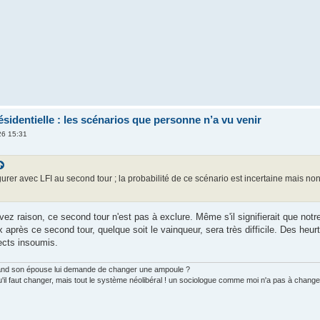
identielle : les scénarios que personne n’a vu venir
26 15:31
gurer avec LFI au second tour ; la probabilité de ce scénario est incertaine mais 
ez raison, ce second tour n'est pas à exclure. Même s'il signifierait que not
après ce second tour, quelque soit le vainqueur, sera très difficile. Des heurt
cts insoumis.
uand son épouse lui demande de changer une ampoule ?
u'il faut changer, mais tout le système néolibéral ! un sociologue comme moi n'a pas à chang