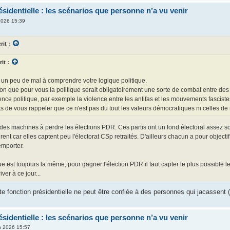
identielle : les scénarios que personne n’a vu venir
2026 15:39
rit :
rit :
 un peu de mal à comprendre votre logique politique.
ion que pour vous la politique serait obligatoirement une sorte de combat entre des pa
nce politique, par exemple la violence entre les antifas et les mouvements fasciste
 de vous rappeler que ce n'est pas du tout les valeurs démocratiques ni celles de 
 des machines à perdre les élections PDR. Ces partis ont un fond électoral assez s
drent car elles captent peu l'électorat CSp retraités. D'ailleurs chacun a pour objecti
emporter.
que est toujours la même, pour gagner l'élection PDR il faut capter le plus possible l
ver à ce jour...
e fonction présidentielle ne peut être confiée à des personnes qui jacassent
identielle : les scénarios que personne n’a vu venir
in 2026 15:57