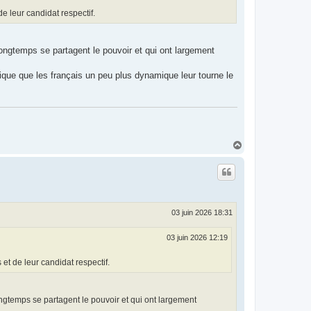
e leur candidat respectif.
longtemps se partagent le pouvoir et qui ont largement
ogique que les français un peu plus dynamique leur tourne le
H
a
u
t
03 juin 2026 18:31
03 juin 2026 12:19
t de leur candidat respectif.
ongtemps se partagent le pouvoir et qui ont largement