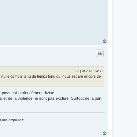
H
a
u
t
03 juin 2026 14:33
non nulle compte tenu du temps long qui nous sépare encore de
re pays est profondément divisé.
s et de la violence ne sont pas exclure. Surtout de la part
er une ampoule !"
H