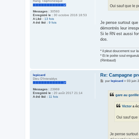
Rang Tisiphonesque
Oui sauf que le p
Messages :
30593
Enregistré le :
30 octobre 2016 18:53
A Liké :
13 fois
Je pense surtout que 
A été liké :
9 fois
démontrés leur irrespo
Si le RN est aussi for
dos.
* il pleut doucement sur la 
* Et le poète soul engueula
(Rimbaud)
Re: Campagne prés
lepicard
Dieu D'Interaldys
M
par
lepicard
»
03 juin 
e
s
Messages :
23969
s
Enregistré le :
20 août 2017 21:14
gare au gorille
a
A été liké :
11 fois
g
e
Victor
a éc
Oui sauf que 
Je pense surtout 