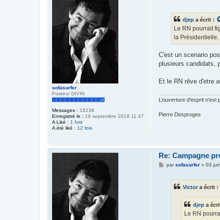
e
s
s
djep
a écrit :
a
g
Le RN pourrait fi
e
la Présidentielle.
C'est un scenario pos
plusieurs candidats, 
Et le RN rêve d'etre 
sofasurfer
Posteur DIVIN
L’ouverture d'esprit n'est
Messages :
18238
Pierre Desproges
Enregistré le :
19 septembre 2018 11:47
A Liké :
1 fois
A été liké :
12 fois
Re: Campagne prés
M
par
sofasurfer
»
03 ju
e
s
s
Victor
a écrit :
a
g
e
djep
a écri
Le RN pourrai