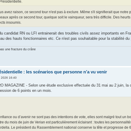
Présidentielle.
s avez raison, ce second tour n'est pas à exclure. Même s'il signifierait que notre
eaux après ce second tour, quelque soit le vainqueur, sera très difficile. Des heurts
cts insoumis.
 du candidat RN ou LFI entrainerait des troubles civils assez importants en F
eau des hauts fonctionnaires etc. Ce n'est pas souhaitable pour la stabilité d
 pas une fracture du crâne
identielle : les scénarios que personne n’a vu venir
n 2026 16:40
GAZINE - Selon une étude exclusive effectuée du 31 mai au 2 juin, la co
ression de 6 points en un mois.
onfiance ou d’avenir ne sont pas des intentions de vote, elles sont malgré tout un bo
re du mois de juin de Verian est particulièrement éclairant : toutes les personnalité
rdella. Le président du Rassemblement national conserve la tête et progresse de 6