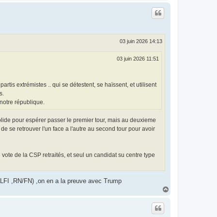
a
u
t
03 juin 2026 14:13
03 juin 2026 11:51
rtis extrémistes .. qui se détestent, se haïssent, et utilisent
s.
notre république.
olide pour espérer passer le premier tour, mais au deuxieme
f de se retrouver l'un face a l'autre au second tour pour avoir
e vote de la CSP retraités, et seul un candidat su centre type
 (LFI ,RN/FN) ,on en a la preuve avec Trump
H
a
u
t