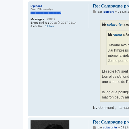
Re: Campagne prés
lepicard
Dieu D'Interaldys
M
par
lepicard
»
03 juin 
e
s
Messages :
23969
s
Enregistré le :
20 août 2017 21:14
sofasurfer
a éc
a
A été liké :
11 fois
g
e
Victor
a éc
J'avoue avoir
J'ai l'impress
même la viole
Je me permets
LFi et le RN sont
tour elles s'effon
une chance de l'
la logique politi
macron peut y arri
Evidemment ,, la haut
Re: Campagne prés
M
par
sofasurfer
»
03 ju