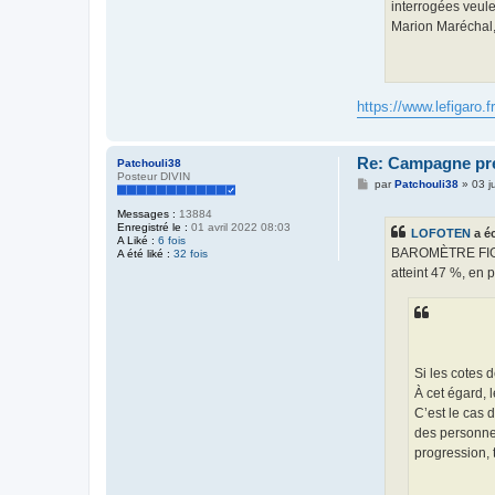
interrogées veule
Marion Maréchal,
https://www.lefigaro.f
Re: Campagne prés
Patchouli38
Posteur DIVIN
M
par
Patchouli38
»
03 j
e
s
Messages :
13884
s
Enregistré le :
01 avril 2022 08:03
LOFOTEN
a éc
a
A Liké :
6 fois
g
BAROMÈTRE FIGARO
A été liké :
32 fois
e
atteint 47 %, en 
Si les cotes 
À cet égard, 
C’est le cas 
des personnes
progression, 