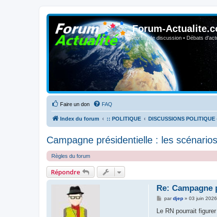
Forum-Actualite.c
Forum de discussion • Débats d'actua
Faire un don
FAQ
Index du forum
:: POLITIQUE
DISCUSSIONS POLITIQUE 
Campagne présidentielle : les scénario
Règles du forum
Répondre
Re: Campagne pr
M
par
djep
»
03 juin 202
e
s
Le RN pourrait figure
s