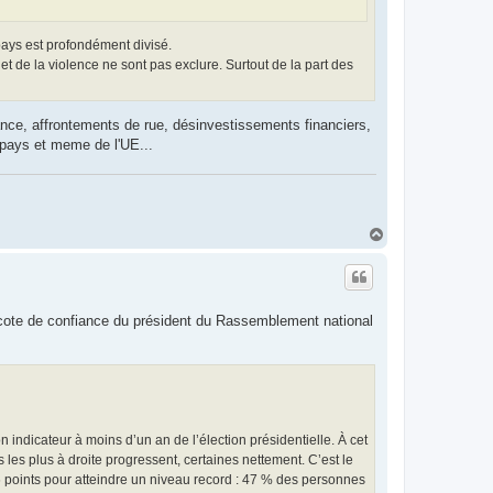
 pays est profondément divisé.
 et de la violence ne sont pas exclure. Surtout de la part des
rance, affrontements de rue, désinvestissements financiers,
u pays et meme de l'UE...
H
a
u
t
te de confiance du président du Rassemblement national
n indicateur à moins d’un an de l’élection présidentielle. À cet
s les plus à droite progressent, certaines nettement. C’est le
 points pour atteindre un niveau record : 47 % des personnes