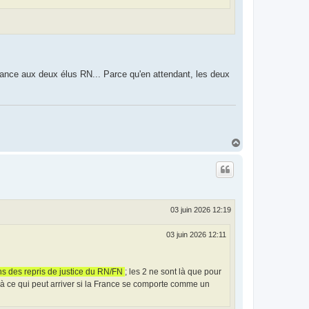
nfiance aux deux élus RN... Parce qu'en attendant, les deux
H
a
u
t
03 juin 2026 12:19
03 juin 2026 12:11
oins des repris de justice du RN/FN
; les 2 ne sont là que pour
t à ce qui peut arriver si la France se comporte comme un