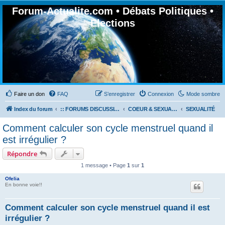
Forum-Actualite.com • Débats Politiques •
Elections
Faire un don
FAQ
S’enregistrer
Connexion
Mode sombre
Index du forum
:: FORUMS DISCUSSION GÉNÉRALES
COEUR & SEXUALITÉ
SEXUALITÉ
Comment calculer son cycle menstruel quand il
est irrégulier ?
Répondre
1 message • Page
1
sur
1
Ofelia
En bonne voie!!
Comment calculer son cycle menstruel quand il est
irrégulier ?