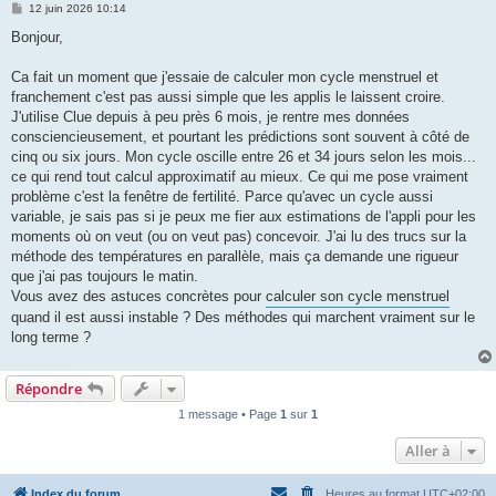
M
12 juin 2026 10:14
e
s
Bonjour,
s
a
g
Ca fait un moment que j'essaie de calculer mon cycle menstruel et
e
franchement c'est pas aussi simple que les applis le laissent croire.
J'utilise Clue depuis à peu près 6 mois, je rentre mes données
consciencieusement, et pourtant les prédictions sont souvent à côté de
cinq ou six jours. Mon cycle oscille entre 26 et 34 jours selon les mois...
ce qui rend tout calcul approximatif au mieux. Ce qui me pose vraiment
problème c'est la fenêtre de fertilité. Parce qu'avec un cycle aussi
variable, je sais pas si je peux me fier aux estimations de l'appli pour les
moments où on veut (ou on veut pas) concevoir. J'ai lu des trucs sur la
méthode des températures en parallèle, mais ça demande une rigueur
que j'ai pas toujours le matin.
Vous avez des astuces concrètes pour
calculer son cycle menstruel
quand il est aussi instable ? Des méthodes qui marchent vraiment sur le
long terme ?
Répondre
1 message • Page
1
sur
1
Aller à
Index du forum
Heures au format
UTC+02:00