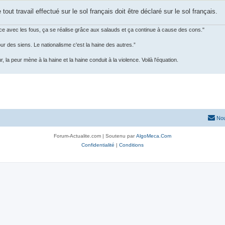
tout travail effectué sur le sol français doit être déclaré sur le sol français.
 avec les fous, ça se réalise grâce aux salauds et ça continue à cause des cons."
our des siens. Le nationalisme c'est la haine des autres.”
 la peur mène à la haine et la haine conduit à la violence. Voilà l'équation.
Nou
Forum-Actualite.com | Soutenu par
AlgoMeca.Com
Confidentialité
|
Conditions