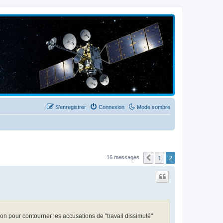
S’enregistrer
Connexion
Mode sombre
1
2
Précédente
16 messages
ion pour contourner les accusations de "travail dissimulé"