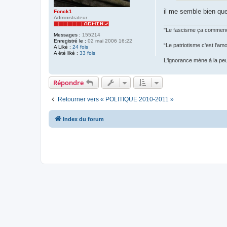
il me semble bien que 
Fonck1
Administrateur
"Le fascisme ça commence
Messages :
155214
Enregistré le :
02 mai 2006 16:22
“Le patriotisme c'est l'am
A Liké :
24 fois
A été liké :
33 fois
L'ignorance mène à la peur,
Répondre
Retourner vers « POLITIQUE 2010-2011 »
Index du forum