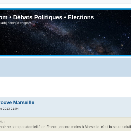
om • Débats Politiques • Elections
lité politique et sport
rouve Marseille
re 2013 21:54
it :
air ne sera pas domicilié en France, encore moins à Marseille, c'est la seule solut