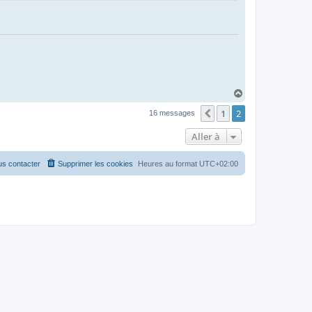
H
a
1
2
u
Précédente
16 messages
t
Aller à
s contacter
Supprimer les cookies
Heures au format
UTC+02:00