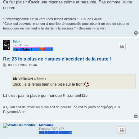
Ca fait plaisir d'avoir une réponse calme et mesurée. Pas comme l'autre
énervé.
"L'intransigeance est la vertu des temps difficiles." - Ch. de Gaulle
"Ceux qui peuvent renoncer à une liberté essentielle pour obtenir un peu de sécurité
temporaire ne méritent ni la liberté ni la sécurité." - Benjamin Franklin
Stick
Fan d'Inter
Re: 23 fois plus de risques d'accident de la route !
M
03 août 2009 16:46
e
s
s
VERNON a écrit :
a
g
Stick , je te ferais bien une bise sur le front
e
Et c'est pas la place qui manque !! :content115
« Qu'on soit de droite ou qu'on soit de gauche, on est toujours hémiplégique. »
Raymond Aron
Manumax
Posteur TOP VIP