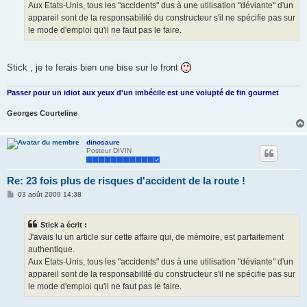
Aux Etats-Unis, tous les "accidents" dus à une utilisation "déviante" d'un
appareil sont de la responsabilité du constructeur s'il ne spécifie pas sur
le mode d'emploi qu'il ne faut pas le faire.
Stick , je te ferais bien une bise sur le front
Passer pour un idiot aux yeux d'un imbécile est une volupté de fin gourmet
Georges Courteline
dinosaure
Posteur DIVIN
Re: 23 fois plus de risques d'accident de la route !
M
03 août 2009 14:38
e
s
s
Stick a écrit :
a
g
J'avais lu un article sur cette affaire qui, de mémoire, est parfaitement
e
authentique.
Aux Etats-Unis, tous les "accidents" dus à une utilisation "déviante" d'un
appareil sont de la responsabilité du constructeur s'il ne spécifie pas sur
le mode d'emploi qu'il ne faut pas le faire.