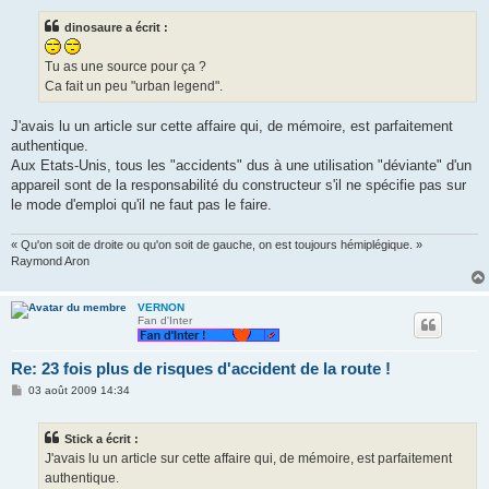
s
s
dinosaure a écrit :
a
g
e
Tu as une source pour ça ?
Ca fait un peu "urban legend".
J'avais lu un article sur cette affaire qui, de mémoire, est parfaitement
authentique.
Aux Etats-Unis, tous les "accidents" dus à une utilisation "déviante" d'un
appareil sont de la responsabilité du constructeur s'il ne spécifie pas sur
le mode d'emploi qu'il ne faut pas le faire.
« Qu'on soit de droite ou qu'on soit de gauche, on est toujours hémiplégique. »
Raymond Aron
VERNON
Fan d'Inter
Re: 23 fois plus de risques d'accident de la route !
M
03 août 2009 14:34
e
s
s
Stick a écrit :
a
g
J'avais lu un article sur cette affaire qui, de mémoire, est parfaitement
e
authentique.