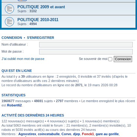
POLITIQUE 2009 et avant
Sujets :
3102
POLITIQUE 2010-2011
Sujets :
4994
CONNEXION
•
S’ENREGISTRER
Nom d’utilisateur :
Mot de passe :
J’ai oublié mon mot de passe
Se souvenir de moi
QUI EST EN LIGNE
Au total il y a
39
utilisateurs en ligne : 2 enregistrés, 0 invisible et 37 invités (d’après le
nombre d’utilisateurs actifs ces 2 dernières minutes)
Le record du nombre d’utilisateurs en ligne est de
2071
, le 19 mars 2026 00:28
STATISTIQUES
1960677
messages •
48691
sujets •
2797
membres • Le membre enregistré le plus récent
est
Robert62
.
ACTIVITÉ DES DERNIÈRES 24 HEURES
122 nouveau(x) message(s) • 4 nouveau(x) sujet(s) • 1 nouveau(x) membre(s)
Au total 5063 membres ont visité le forum :: 21 membre(s), 2 membre(s) invisible(s), 10
robots et 5030 invités actif(s) au cours des dernières 24 heures
Membres :
Agnostirex
,
coincetabulle
,
Corvo
,
djep
,
Fonck1
,
gare au gorille
,