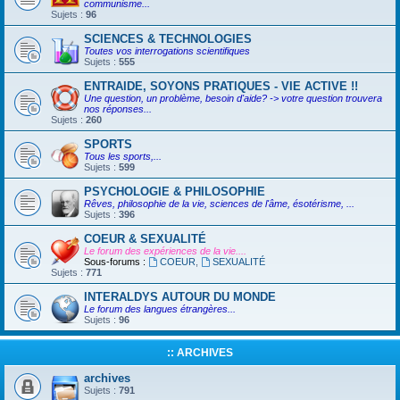
communisme...
Sujets :
96
SCIENCES & TECHNOLOGIES
Toutes vos interrogations scientifiques
Sujets :
555
ENTRAIDE, SOYONS PRATIQUES - VIE ACTIVE !!
Une question, un problème, besoin d'aide? -> votre question trouvera
nos réponses...
Sujets :
260
SPORTS
Tous les sports,...
Sujets :
599
PSYCHOLOGIE & PHILOSOPHIE
Rêves, philosophie de la vie, sciences de l'âme, ésotérisme, ...
Sujets :
396
COEUR & SEXUALITÉ
Le forum des expériences de la vie....
Sous-forums :
COEUR
,
SEXUALITÉ
Sujets :
771
INTERALDYS AUTOUR DU MONDE
Le forum des langues étrangères...
Sujets :
96
:: ARCHIVES
archives
Sujets :
791