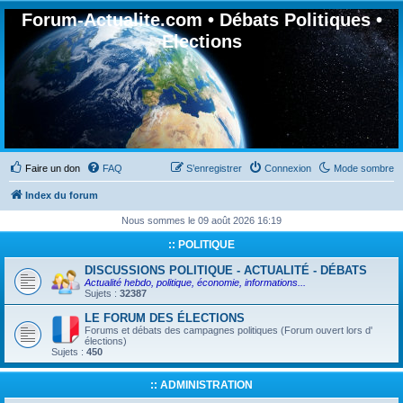
Forum-Actualite.com • Débats Politiques •
Elections
Faire un don
FAQ
S’enregistrer
Connexion
Mode sombre
Index du forum
Nous sommes le 09 août 2026 16:19
:: POLITIQUE
DISCUSSIONS POLITIQUE - ACTUALITÉ - DÉBATS
Actualité hebdo, politique, économie, informations...
Sujets :
32387
LE FORUM DES ÉLECTIONS
Forums et débats des campagnes politiques (Forum ouvert lors d'
élections)
Sujets :
450
:: ADMINISTRATION