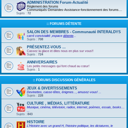
ADMINISTRATION Forum-Actualité
Règlement des forums
Communiqués-Demandes-Assistance-fonctionnement des forums....
Sujets :
72
:: FORUMS DÉTENTE
SALON DES MEMBRES - Communauté INTERALDYS
carré convivialité ,espace
détente
...
Sujets :
708
PRÉSENTEZ-VOUS ...
Cassez la glace et dites nous en plus sur vous!!
Sujets :
724
ANNIVERSAIRES
Les petits messages qui font chaud au cœur!
Sujets :
1
:: FORUMS DISCUSSION GÉNÉRALES
JEUX & DIVERTISSEMENTS
Devinettes, casse-têtes, énigmes..., amusez-vous! ...
Sujets :
228
CULTURE , MÉDIAS, LITTÉRATURE
Musique, cinéma, télévision, radios, internet, poèmes, essais, books....
...
Sujets :
843
HISTOIRE
L'Histoire avec un grand H, l'histoire politique, les dictatures, le