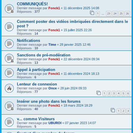
COMMUNIQUÉS!
Dernier message par
Fonck1
«
11 décembre 2025 14:08
Réponses :
377
1
23
24
25
26
…
Comment poster des vidéos imbriquées directement dans le
post ?
Dernier message par
Fonck1
«
15 juillet 2025 22:26
Réponses :
14
Notifications
Dernier message par
Time
«
28 janvier 2025 12:46
Réponses :
10
Sanctions de pré-modération
Dernier message par
Fonck1
«
22 décembre 2024 09:34
Réponses :
13
Appel à participation
Dernier message par
Fonck1
«
11 décembre 2024 18:13
Réponses :
6
Lenteur de connexion
Dernier message par
Once
«
28 juin 2024 09:33
Réponses :
77
1
2
3
4
5
6
Insérer une photo dans les forums
Dernier message par
Fonck1
«
18 mars 2024 18:29
Réponses :
40
1
2
3
v... comme Visiteurs
Dernier message par
UBUROI
«
07 janvier 2023 14:07
Réponses :
5