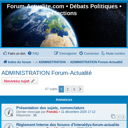
Forum-Actualite.com • Débats Politiques •
Elections
Faire un don
FAQ
S’enregistrer
Connexion
Mode sombre
Index du forum
:: ADMINISTRATION
ADMINISTRATION Forum-Actualité
ADMINISTRATION Forum-Actualité
Nouveau sujet
1
2
3
Suivante
67 sujets
Annonces
Présentation des sujets, nomenclature
Dernier message par
Fonck1
«
11 décembre 2025 17:12
Réponses :
15
1
2
Règlement Interne des forums d'Interaldys-forum-actualite