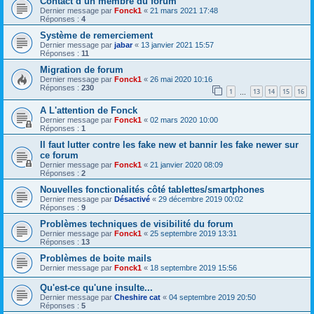
Contact d’un membre du forum
Dernier message par
Fonck1
«
21 mars 2021 17:48
Réponses :
4
Système de remerciement
Dernier message par
jabar
«
13 janvier 2021 15:57
Réponses :
11
Migration de forum
Dernier message par
Fonck1
«
26 mai 2020 10:16
Réponses :
230
1
13
14
15
16
…
A L'attention de Fonck
Dernier message par
Fonck1
«
02 mars 2020 10:00
Réponses :
1
Il faut lutter contre les fake new et bannir les fake newer sur
ce forum
Dernier message par
Fonck1
«
21 janvier 2020 08:09
Réponses :
2
Nouvelles fonctionalités côté tablettes/smartphones
Dernier message par
Désactivé
«
29 décembre 2019 00:02
Réponses :
9
Problèmes techniques de visibilité du forum
Dernier message par
Fonck1
«
25 septembre 2019 13:31
Réponses :
13
Problèmes de boite mails
Dernier message par
Fonck1
«
18 septembre 2019 15:56
Qu'est-ce qu'une insulte...
Dernier message par
Cheshire cat
«
04 septembre 2019 20:50
Réponses :
5