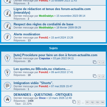
Dernier message par
Fonck1
«
10 octobre 2023 11:43
Réponses :
3
Ligne de rédaction et tenue des forum-actualite.com
(interaldys)
Dernier message par
Modéraldys
«
15 novembre 2023 08:14
Réponses :
2
Respect des règles de cordialité de base
Dernier message par
Modéraldys
«
18 février 2009 09:29
Alerte modération
Dernier message par
Fonck1
«
15 avril 2024 13:28
Réponses :
13
Sujets
[tuto] Procédure pour faire un don à forum-actualite.com
Dernier message par
Crapulax
«
03 juin 2022 04:11
Réponses :
15
1
2
Les quotes,ou BBcode,ou citations.....
Dernier message par
Fonck1
«
09 avril 2010 17:41
Réponses :
18
1
2
Intégration vidéo "Shorts".
Dernier message par
Fonck1
«
07 mai 2026 15:47
Réponses :
1
DEMANDES - QUESTIONS - CRITIQUES
Dernier message par
Once
«
13 mars 2026 12:40
Réponses :
1408
1
91
92
93
94
…
Taux : 22.22%