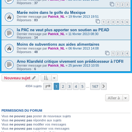
Réponses :
37
1
2
3
Marée noire dans le golfe du Mexique
Dernier message par
Patrick_NL
«
19 février 2013 19:51
Réponses :
83
1
2
3
4
5
6
la PAC ne veut plus apporter son soutien au PEAD
Dernier message par
Patrick_NL
«
11 février 2013 08:30
Réponses :
14
Moins de subventions aux aides alimentaires
Dernier message par
Patrick_NL
«
06 février 2013 14:08
Réponses :
48
1
2
3
4
Arno Klarsfeld critique vivement son prédécesseur à l'OFII
Dernier message par
Patrick_NL
«
25 janvier 2013 10:55
Réponses :
6
Nouveau sujet
Page
1
sur
167
1
2
3
4
5
167
Suivante
4994 sujets
…
Aller à
PERMISSIONS DU FORUM
Vous
ne pouvez pas
poster de nouveaux sujets
Vous
ne pouvez pas
répondre aux sujets
Vous
ne pouvez pas
modifier vos messages
Vous
ne pouvez pas
supprimer vos messages