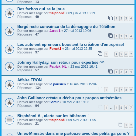
Réponses :
13
Des fachos qui se la joue
Dernier message par
tisiphoné
«
09 juin 2013 13:29
Réponses :
49
1
2
3
4
Bergé reste convaincu de la démagogie du Téléthon
Dernier message par
Jarod1
«
27 mai 2013 10:06
Réponses :
47
1
2
3
4
Les auto-entrepreneurs boostent la création d'entreprise!
Dernier message par
Fonck1
«
23 mai 2013 22:35
Réponses :
97
1
4
5
6
7
…
Johnny Hallyday, son retour pour expertise ^^
Dernier message par
Patrick_NL
«
23 mai 2013 16:41
Réponses :
57
1
2
3
4
Affaire TRON
Dernier message par
le parisien
«
16 mai 2013 15:04
Réponses :
134
1
6
7
8
9
…
John Galliano: créateur déchu pour propos antisémites
Dernier message par
Samir
«
10 mai 2013 19:03
Réponses :
94
1
4
5
6
7
…
Bisphénol A , alerte sur les bibérons !
Dernier message par
tisiphoné
«
09 avril 2013 11:55
Réponses :
21
1
2
Un ex-Ministre dans une partouze avec des petits garçons ?