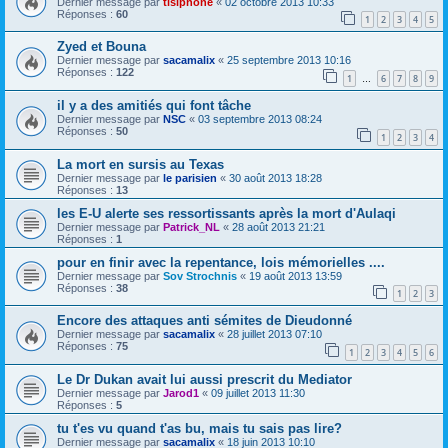
Dernier message par
tisiphoné
«
02 octobre 2013 10:33
Réponses :
60
1
2
3
4
5
Zyed et Bouna
Dernier message par
sacamalix
«
25 septembre 2013 10:16
Réponses :
122
1
6
7
8
9
…
il y a des amitiés qui font tâche
Dernier message par
NSC
«
03 septembre 2013 08:24
Réponses :
50
1
2
3
4
La mort en sursis au Texas
Dernier message par
le parisien
«
30 août 2013 18:28
Réponses :
13
les E-U alerte ses ressortissants après la mort d'Aulaqi
Dernier message par
Patrick_NL
«
28 août 2013 21:21
Réponses :
1
pour en finir avec la repentance, lois mémorielles ....
Dernier message par
Sov Strochnis
«
19 août 2013 13:59
Réponses :
38
1
2
3
Encore des attaques anti sémites de Dieudonné
Dernier message par
sacamalix
«
28 juillet 2013 07:10
Réponses :
75
1
2
3
4
5
6
Le Dr Dukan avait lui aussi prescrit du Mediator
Dernier message par
Jarod1
«
09 juillet 2013 11:30
Réponses :
5
tu t'es vu quand t'as bu, mais tu sais pas lire?
Dernier message par
sacamalix
«
18 juin 2013 10:10