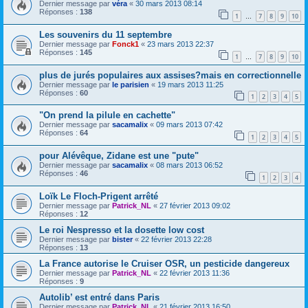
Dernier message par
véra
«
30 mars 2013 08:14
Réponses :
138
1
7
8
9
10
…
Les souvenirs du 11 septembre
Dernier message par
Fonck1
«
23 mars 2013 22:37
Réponses :
145
1
7
8
9
10
…
plus de jurés populaires aux assises?mais en correctionnelle
Dernier message par
le parisien
«
19 mars 2013 11:25
Réponses :
60
1
2
3
4
5
"On prend la pilule en cachette"
Dernier message par
sacamalix
«
09 mars 2013 07:42
Réponses :
64
1
2
3
4
5
pour Alévêque, Zidane est une "pute"
Dernier message par
sacamalix
«
08 mars 2013 06:52
Réponses :
46
1
2
3
4
Loïk Le Floch-Prigent arrêté
Dernier message par
Patrick_NL
«
27 février 2013 09:02
Réponses :
12
Le roi Nespresso et la dosette low cost
Dernier message par
bister
«
22 février 2013 22:28
Réponses :
13
La France autorise le Cruiser OSR, un pesticide dangereux
Dernier message par
Patrick_NL
«
22 février 2013 11:36
Réponses :
9
Autolib’ est entré dans Paris
Dernier message par
Patrick_NL
«
21 février 2013 16:50