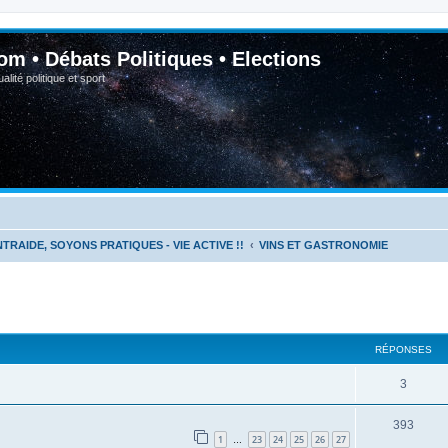
om • Débats Politiques • Elections
lité politique et sport
NTRAIDE, SOYONS PRATIQUES - VIE ACTIVE !!
VINS ET GASTRONOMIE
RÉPONSES
3
393
1
23
24
25
26
27
…