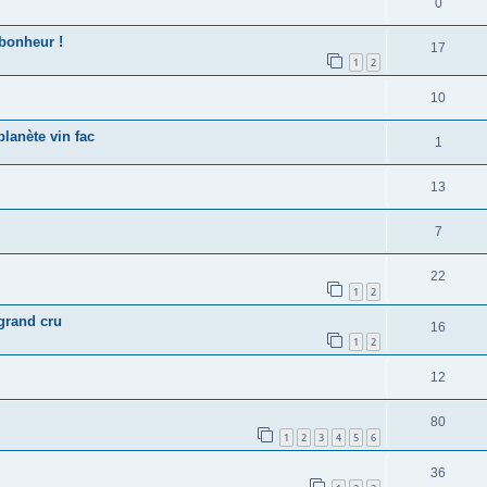
0
 bonheur !
17
1
2
10
lanète vin fac
1
13
7
22
1
2
 grand cru
16
1
2
12
80
1
2
3
4
5
6
36