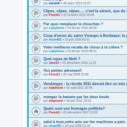
par
Sandek
»
06 mars 2013 15:57
Cèpes, cèpes, cèpes......c'est la saison, que du
par
Fonck1
»
22 octobre 2012 00:00
Par quoi remplacer le chouchen ?
par
LadyAnne
»
24 février 2010 09:38
Coup d'envoi du salon Vinexpo à Bordeaux: la p
par
mum401
»
23 juin 2009 00:21
Votre meilleure recette de choux à la crème ?
par
LadyAnne
»
25 février 2010 08:41
Quel repas de Noël ?
par
Jarod1
»
22 décembre 2011 11:23
Vos petites adresses!!
par
Fonck1
»
20 mai 2008 23:48
Vendanges : la récolte 2011 devrait être un très
par
tisiphoné
»
02 août 2011 20:45
mangez la banane par les deux bouts
par
tisiphoné
»
09 juin 2011 19:04
Quels sont vos fromages préférés?
par
Fonck1
»
25 décembre 2007 23:03
salut à tous,votre avis sur les machines a pain.
par
mum401
»
28 mai 2008 02:18