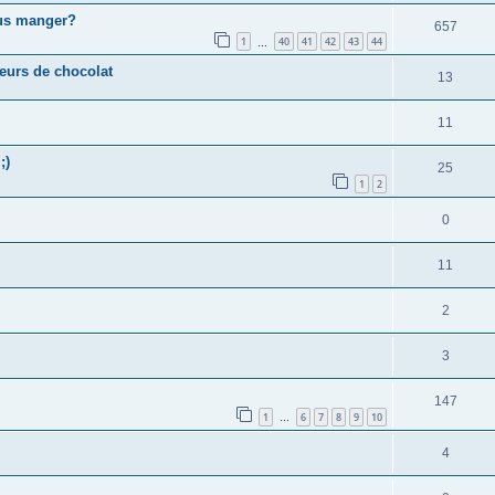
ous manger?
657
1
40
41
42
43
44
…
eurs de chocolat
13
11
;)
25
1
2
0
11
2
3
147
1
6
7
8
9
10
…
4