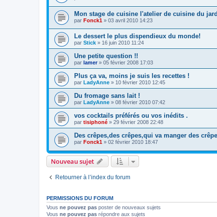
Mon stage de cuisine l'atelier de cuisine du jar
par
Fonck1
»
03 avril 2010 14:23
Le dessert le plus dispendieux du monde!
par
Stick
»
16 juin 2010 11:24
Une petite question !!
par
lamer
»
05 février 2008 17:03
Plus ça va, moins je suis les recettes !
par
LadyAnne
»
10 février 2010 12:45
Du fromage sans lait !
par
LadyAnne
»
08 février 2010 07:42
vos cocktails préférés ou vos inédits .
par
tisiphoné
»
29 février 2008 22:48
Des crêpes,des crêpes,qui va manger des crêp
par
Fonck1
»
02 février 2010 18:47
Nouveau sujet
Retourner à l’index du forum
PERMISSIONS DU FORUM
Vous
ne pouvez pas
poster de nouveaux sujets
Vous
ne pouvez pas
répondre aux sujets