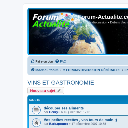
Forum-Actualite.c
Forum de discussion • Débats d'actua
Faire un don
FAQ
Index du forum
:: FORUMS DISCUSSION GÉNÉRALES
E
VINS ET GASTRONOMIE
Nouveau sujet
SUJETS
découper ses aliments
par
Henry.5
»
16 juillet 2023 17:01
Vos petites recettes , vos tours de main ;)
par
Barbapoutre
»
17 décembre 2007 10:38