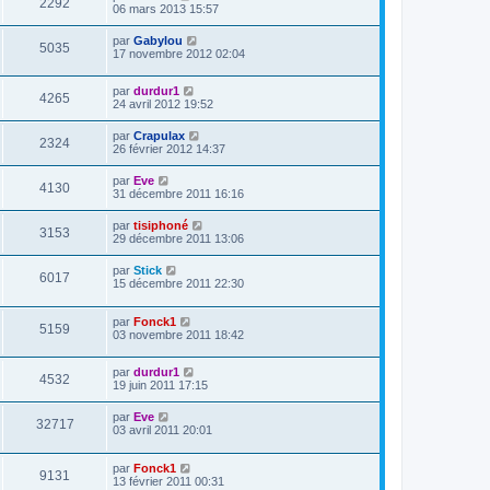
2292
06 mars 2013 15:57
par
Gabylou
5035
17 novembre 2012 02:04
par
durdur1
4265
24 avril 2012 19:52
par
Crapulax
2324
26 février 2012 14:37
par
Eve
4130
31 décembre 2011 16:16
par
tisiphoné
3153
29 décembre 2011 13:06
par
Stick
6017
15 décembre 2011 22:30
par
Fonck1
5159
03 novembre 2011 18:42
par
durdur1
4532
19 juin 2011 17:15
par
Eve
32717
03 avril 2011 20:01
par
Fonck1
9131
13 février 2011 00:31