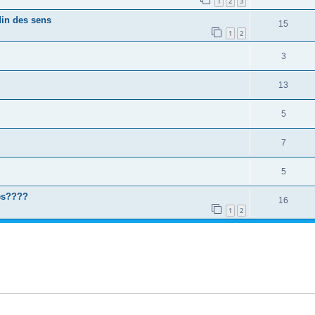
1
2
3
din des sens
15
1
2
3
13
5
7
5
es????
16
1
2