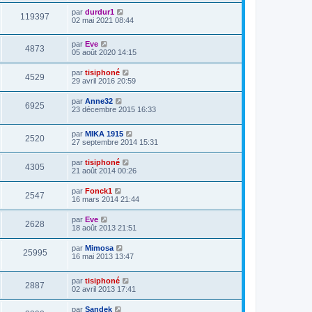
par
durdur1
119397
02 mai 2021 08:44
par
Eve
4873
05 août 2020 14:15
par
tisiphoné
4529
29 avril 2016 20:59
par
Anne32
6925
23 décembre 2015 16:33
par
MIKA 1915
2520
27 septembre 2014 15:31
par
tisiphoné
4305
21 août 2014 00:26
par
Fonck1
2547
16 mars 2014 21:44
par
Eve
2628
18 août 2013 21:51
par
Mimosa
25995
16 mai 2013 13:47
par
tisiphoné
2887
02 avril 2013 17:41
par
Sandek