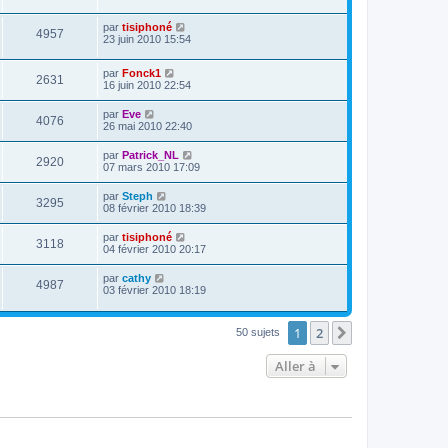
par
tisiphoné
4957
23 juin 2010 15:54
par
Fonck1
2631
16 juin 2010 22:54
par
Eve
4076
26 mai 2010 22:40
par
Patrick_NL
2920
07 mars 2010 17:09
par
Steph
3295
08 février 2010 18:39
par
tisiphoné
3118
04 février 2010 20:17
par
cathy
4987
03 février 2010 18:19
1
2
Suivante
50 sujets
Aller à