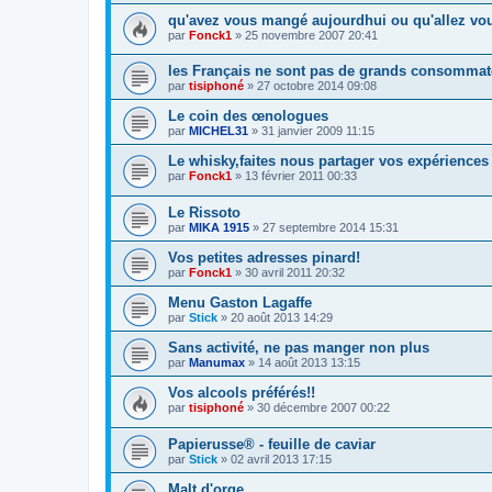
qu'avez vous mangé aujourdhui ou qu'allez v
par
Fonck1
»
25 novembre 2007 20:41
les Français ne sont pas de grands consommat
par
tisiphoné
»
27 octobre 2014 09:08
Le coin des œnologues
par
MICHEL31
»
31 janvier 2009 11:15
Le whisky,faites nous partager vos expériences 
par
Fonck1
»
13 février 2011 00:33
Le Rissoto
par
MIKA 1915
»
27 septembre 2014 15:31
Vos petites adresses pinard!
par
Fonck1
»
30 avril 2011 20:32
Menu Gaston Lagaffe
par
Stick
»
20 août 2013 14:29
Sans activité, ne pas manger non plus
par
Manumax
»
14 août 2013 13:15
Vos alcools préférés!!
par
tisiphoné
»
30 décembre 2007 00:22
Papierusse® - feuille de caviar
par
Stick
»
02 avril 2013 17:15
Malt d'orge