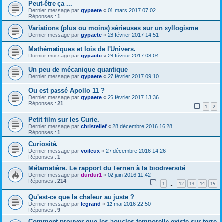
Peut-être ça ...
Dernier message par
gypaete
«
01 mars 2017 07:02
Réponses :
1
Variations (plus ou moins) sérieuses sur un syllogisme
Dernier message par
gypaete
«
28 février 2017 14:51
Mathématiques et lois de l'Univers.
Dernier message par
gypaete
«
28 février 2017 08:04
Un peu de mécanique quantique
Dernier message par
gypaete
«
27 février 2017 09:10
Ou est passé Apollo 11 ?
Dernier message par
gypaete
«
26 février 2017 13:36
Réponses :
21
1
2
Petit film sur les Curie.
Dernier message par
christellef
«
28 décembre 2016 16:28
Réponses :
1
Curiosité.
Dernier message par
voileux
«
27 décembre 2016 14:26
Réponses :
1
Métamatière. Le rapport du Terrien à la biodiversité
Dernier message par
durdur1
«
02 juin 2016 11:42
Réponses :
214
1
12
13
14
15
…
Qu'est-ce que la chaleur au juste ?
Dernier message par
legrand
«
12 mai 2016 22:50
Réponses :
9
Comment prouver que les boucles temporelle existe sur terre