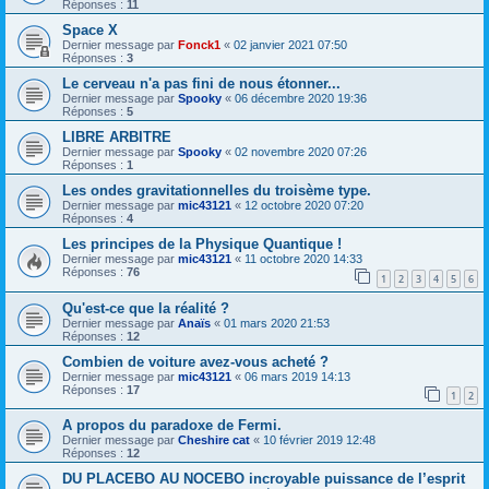
Réponses :
11
Space X
Dernier message par
Fonck1
«
02 janvier 2021 07:50
Réponses :
3
Le cerveau n'a pas fini de nous étonner...
Dernier message par
Spooky
«
06 décembre 2020 19:36
Réponses :
5
LIBRE ARBITRE
Dernier message par
Spooky
«
02 novembre 2020 07:26
Réponses :
1
Les ondes gravitationnelles du troisème type.
Dernier message par
mic43121
«
12 octobre 2020 07:20
Réponses :
4
Les principes de la Physique Quantique !
Dernier message par
mic43121
«
11 octobre 2020 14:33
Réponses :
76
1
2
3
4
5
6
Qu'est-ce que la réalité ?
Dernier message par
Anaïs
«
01 mars 2020 21:53
Réponses :
12
Combien de voiture avez-vous acheté ?
Dernier message par
mic43121
«
06 mars 2019 14:13
Réponses :
17
1
2
A propos du paradoxe de Fermi.
Dernier message par
Cheshire cat
«
10 février 2019 12:48
Réponses :
12
DU PLACEBO AU NOCEBO incroyable puissance de l’esprit