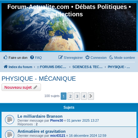
Forum-Actualite.com • Débats Politiques •
Elections
Faire un don
FAQ
S’enregistrer
Connexion
Mode sombre
Index du forum
:: FORUMS DISCUSSION GÉNÉRALES
SCIENCES & TECHNOLOGIES
PHYSIQUE - MÉCANIQUE
PHYSIQUE - MÉCANIQUE
Nouveau sujet
1
2
3
4
Suivante
100 sujets
Sujets
Le milliardaire Branson
Dernier message par
Pierre30
«
01 janvier 2025 13:27
Réponses :
2
Antimatière et gravitation
Dernier message par
mic43121
«
16 décembre 2024 12:59