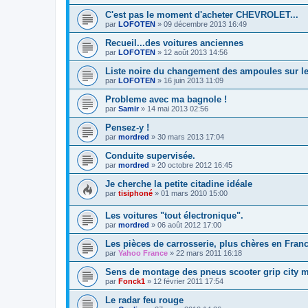
C'est pas le moment d'acheter CHEVROLET...
par
LOFOTEN
»
09 décembre 2013 16:49
Recueil...des voitures anciennes
par
LOFOTEN
»
12 août 2013 14:56
Liste noire du changement des ampoules sur le
par
LOFOTEN
»
16 juin 2013 11:09
Probleme avec ma bagnole !
par
Samir
»
14 mai 2013 02:56
Pensez-y !
par
mordred
»
30 mars 2013 17:04
Conduite supervisée.
par
mordred
»
20 octobre 2012 16:45
Je cherche la petite citadine idéale
par
tisiphoné
»
01 mars 2010 15:00
Les voitures "tout électronique".
par
mordred
»
06 août 2012 17:00
Les pièces de carrosserie, plus chères en Fran
par
Yahoo France
»
22 mars 2011 16:18
Sens de montage des pneus scooter grip city m
par
Fonck1
»
12 février 2011 17:54
Le radar feu rouge