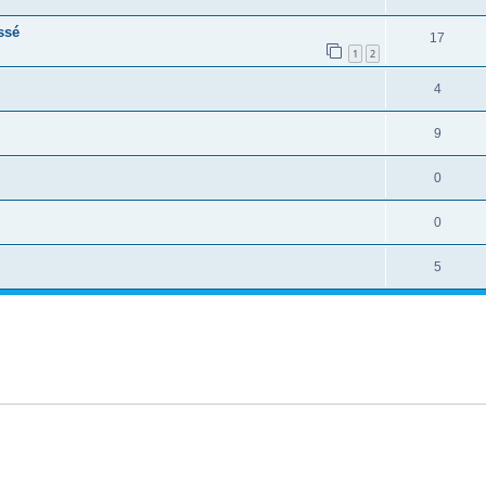
ssé
17
1
2
4
9
0
0
5