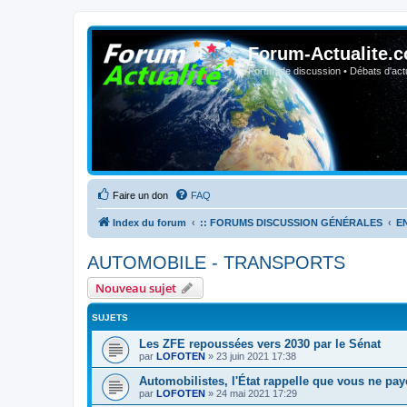
Forum-Actualite.c
Forum de discussion • Débats d'actua
Faire un don
FAQ
Index du forum
:: FORUMS DISCUSSION GÉNÉRALES
E
AUTOMOBILE - TRANSPORTS
Nouveau sujet
SUJETS
Les ZFE repoussées vers 2030 par le Sénat
par
LOFOTEN
»
23 juin 2021 17:38
Automobilistes, l'État rappelle que vous ne pa
par
LOFOTEN
»
24 mai 2021 17:29