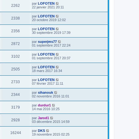
par
LOFOTEN
2262
22 janvier 2021 20:11
par
LOFOTEN
2338
20 octobre 2019 12:02
par
LOFOTEN
2356
30 septembre 2019 17:39
par
superjms77
2872
01 septembre 2017 22:24
par
LOFOTEN
3102
01 septembre 2017 20:37
par
LOFOTEN
2505
18 mars 2017 16:34
par
LOFOTEN
2733
07 février 2017 11:11
par
sihanouk
2344
02 novembre 2016 11:01
par
durdur1
3179
14 mai 2016 10:25
par
Jarod1
2928
03 décembre 2015 14:59
par
DKS
16244
19 novembre 2015 02:25