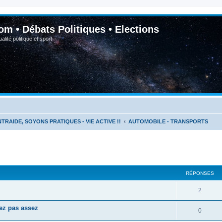
om • Débats Politiques • Elections
lité politique et sport
NTRAIDE, SOYONS PRATIQUES - VIE ACTIVE !!
AUTOMOBILE - TRANSPORTS
RÉPONSES
2
yez pas assez
0