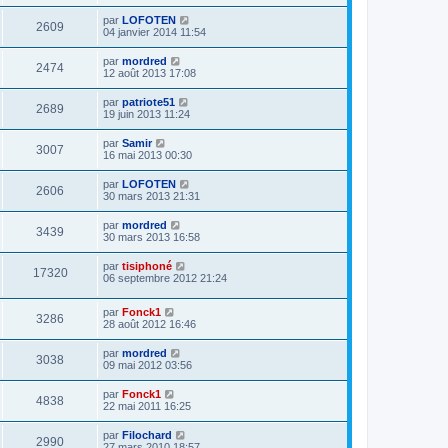
par
LOFOTEN
2609
04 janvier 2014 11:54
par
mordred
2474
12 août 2013 17:08
par
patriote51
2689
19 juin 2013 11:24
par
Samir
3007
16 mai 2013 00:30
par
LOFOTEN
2606
30 mars 2013 21:31
par
mordred
3439
30 mars 2013 16:58
par
tisiphoné
17320
06 septembre 2012 21:24
par
Fonck1
3286
28 août 2012 16:46
par
mordred
3038
09 mai 2012 03:56
par
Fonck1
4838
22 mai 2011 16:25
par
Filochard
2990
27 mars 2010 18:57