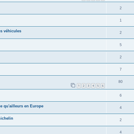
2
1
s véhicules
2
5
2
7
80
1
2
3
4
5
6
6
ce qu'ailleurs en Europe
4
ichelin
2
4