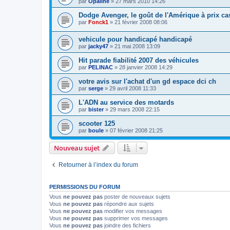
par
Opaline
»
27 mars 2010 14:26
Dodge Avenger, le goût de l'Amérique à prix ca
par
Fonck1
»
21 février 2008 08:06
vehicule pour handicapé handicapé
par
jacky47
»
21 mai 2008 13:09
Hit parade fiabilité 2007 des véhicules
par
PELINAC
»
28 janvier 2008 14:29
votre avis sur l'achat d'un gd espace dci ch
par
serge
»
29 avril 2008 11:33
L'ADN au service des motards
par
bister
»
29 mars 2008 22:15
scooter 125
par
boule
»
07 février 2008 21:25
Nouveau sujet
Retourner à l’index du forum
PERMISSIONS DU FORUM
Vous
ne pouvez pas
poster de nouveaux sujets
Vous
ne pouvez pas
répondre aux sujets
Vous
ne pouvez pas
modifier vos messages
Vous
ne pouvez pas
supprimer vos messages
Vous
ne pouvez pas
joindre des fichiers