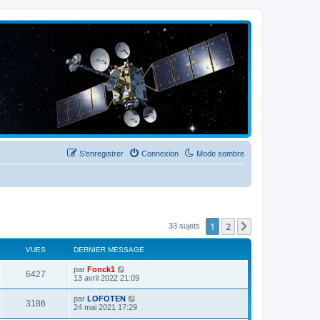
S’enregistrer
Connexion
Mode sombre
1
2
Suivante
33 sujets
VUES
DERNIER MESSAGE
par
Fonck1
6427
13 avril 2022 21:09
par
LOFOTEN
3186
24 mai 2021 17:29