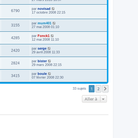
par
novisad
6790
17 octobre 2008 22:15
par
mum401
3155
27 mai 2008 01:10
par
Fonck1
4285
12 mai 2008 11:10
par
serge
2420
29 avril 2008 11:33
par
bister
2824
29 mars 2008 22:15
par
boule
3415
07 février 2008 22:30
1
2
Suivante
33 sujets
Aller à