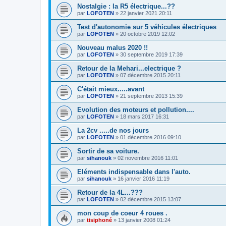
Nostalgie : la R5 électrique...??
par
LOFOTEN
»
22 janvier 2021 20:11
Test d'autonomie sur 5 véhicules électriques
par
LOFOTEN
»
20 octobre 2019 12:02
Nouveau malus 2020 !!
par
LOFOTEN
»
30 septembre 2019 17:39
Retour de la Mehari...electrique ?
par
LOFOTEN
»
07 décembre 2015 20:11
C'était mieux.....avant
par
LOFOTEN
»
21 septembre 2013 15:39
Evolution des moteurs et pollution....
par
LOFOTEN
»
18 mars 2017 16:31
La 2cv .....de nos jours
par
LOFOTEN
»
01 décembre 2016 09:10
Sortir de sa voiture.
par
sihanouk
»
02 novembre 2016 11:01
Eléments indispensable dans l'auto.
par
sihanouk
»
16 janvier 2016 11:19
Retour de la 4L...???
par
LOFOTEN
»
02 décembre 2015 13:07
mon coup de coeur 4 roues .
par
tisiphoné
»
13 janvier 2008 01:24